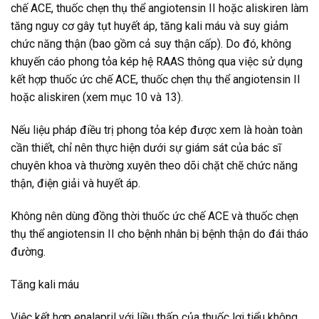
chế ACE, thuốc chẹn thụ thể angiotensin II hoặc aliskiren làm
tăng nguy cơ gây tụt huyết áp, tăng kali máu và suy giảm
chức năng thận (bao gồm cả suy thận cấp). Do đó, không
khuyến cáo phong tỏa kép hệ RAAS thông qua việc sử dụng
kết hợp thuốc ức chế ACE, thuốc chẹn thụ thể angiotensin II
hoặc aliskiren (xem mục 10 và 13).
Nếu liệu pháp điều trị phong tỏa kép được xem là hoàn toàn
cần thiết, chỉ nên thực hiện dưới sự giám sát của bác sĩ
chuyên khoa và thường xuyên theo dõi chặt chẽ chức năng
thận, điện giải và huyết áp.
Không nên dùng đồng thời thuốc ức chế ACE và thuốc chẹn
thụ thể angiotensin II cho bệnh nhân bị bệnh thận do đái tháo
đường.
Tăng kali máu
Việc kết hợp enalapril với liều thấp của thuốc lợi tiểu không