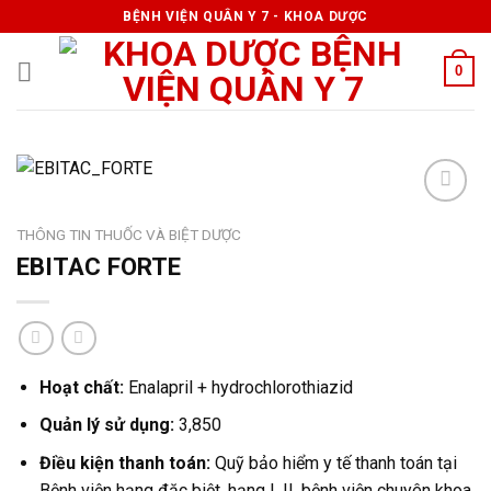
Skip
BỆNH VIỆN QUÂN Y 7 - KHOA DƯỢC
to
content
0
THÔNG TIN THUỐC VÀ BIỆT DƯỢC
EBITAC FORTE
Hoạt chất:
Enalapril + hydrochlorothiazid
Quản lý sử dụng:
3,850
Điều kiện thanh toán:
Quỹ bảo hiểm y tế thanh toán tại
Bệnh viện hạng đặc biệt, hạng I, II, bệnh viện chuyên khoa