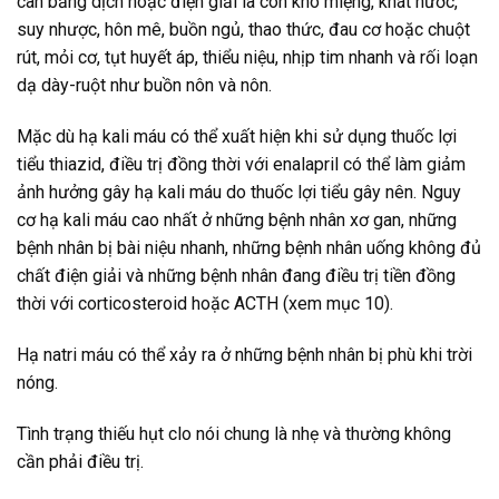
cân bằng dịch hoặc điện giải là con khô miệng, khát nước,
suy nhược, hôn mê, buồn ngủ, thao thức, đau cơ hoặc chuột
rút, mỏi cơ, tụt huyết áp, thiểu niệu, nhịp tim nhanh và rối loạn
dạ dày-ruột như buồn nôn và nôn.
Mặc dù hạ kali máu có thể xuất hiện khi sử dụng thuốc lợi
tiểu thiazid, điều trị đồng thời với enalapril có thể làm giảm
ảnh hưởng gây hạ kali máu do thuốc lợi tiểu gây nên. Nguy
cơ hạ kali máu cao nhất ở những bệnh nhân xơ gan, những
bệnh nhân bị bài niệu nhanh, những bệnh nhân uống không đủ
chất điện giải và những bệnh nhân đang điều trị tiền đồng
thời với corticosteroid hoặc ACTH (xem mục 10).
Hạ natri máu có thể xảy ra ở những bệnh nhân bị phù khi trời
nóng.
Tình trạng thiếu hụt clo nói chung là nhẹ và thường không
cần phải điều trị.