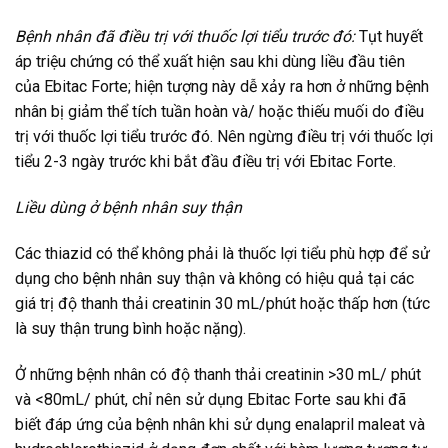
Bệnh nhân đã điều trị với thuốc lợi tiểu trước đó:
Tụt huyết
áp triệu chứng có thể xuất hiện sau khi dùng liều đầu tiên
của Ebitac Forte; hiện tượng này dễ xảy ra hơn ở những bệnh
nhân bị giảm thể tích tuần hoàn và/ hoặc thiếu muối do điều
trị với thuốc lợi tiểu trước đó. Nên ngừng điều trị với thuốc lợi
tiểu 2-3 ngày trước khi bắt đầu điều trị với Ebitac Forte.
Liều dùng ở bệnh nhân suy thận
Các thiazid có thể không phải là thuốc lợi tiểu phù hợp để sử
dụng cho bệnh nhân suy thận và không có hiệu quả tại các
giá trị độ thanh thải creatinin 30 mL/phút hoặc thấp hơn (tức
là suy thận trung bình hoặc nặng).
Ở những bệnh nhân có độ thanh thải creatinin >30 mL/ phút
và <80mL/ phút, chỉ nên sử dụng Ebitac Forte sau khi đã
biết đáp ứng của bệnh nhân khi sử dụng enalapril maleat và