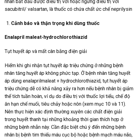
nhân bắt đầu được điều trị với hoặc ngừng điều trị với
sacubitril/ valsartan, là thuốc có chứa chất ức chế neprilysin
Cảnh báo và thận trọng khi dùng thuốc
Enalapril maleat-hydrochlorothiazid
Tụt huyết áp và mất cân bằng điện giải
Hiếm khi ghi nhận tụt huyết áp triệu chứng ở những bệnh
nhân tăng huyết áp không phức tạp. Ở bệnh nhân tăng huyết
áp dùng enalaprilmaleat + hydrochlorothiazid, tụt huyết áp
triệu chứng dễ có khả năng xảy ra hơn nếu bệnh nhân bị giảm
thể tích tuần hoàn, ví dụ do điều trị với thuốc lợi tiểu, chế độ
ăn hạn chế muối, tiêu chảy hoặc nôn (xem mục 10 và 11).
Nên thực hiện xác định thường xuyên các chất điện giải
trong huyết thanh tại những khoảng thời gian thích hợp ở
những bệnh nhẫn này. Cần đặc biệt chú ý đến những bệnh
nhân bị bệnh tim thiếu máu cục bộ hoặc bệnh mạch máu não,