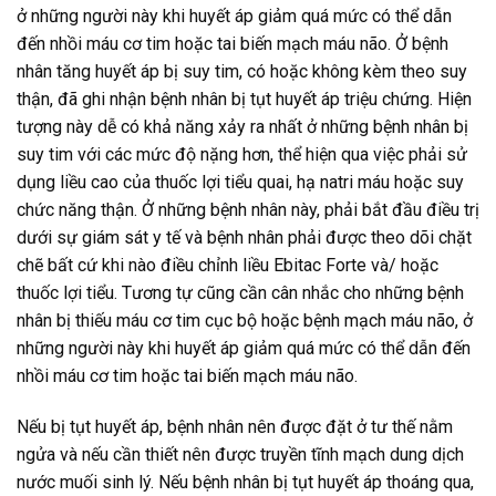
ở những người này khi huyết áp giảm quá mức có thể dẫn
đến nhồi máu cơ tim hoặc tai biến mạch máu não. Ở bệnh
nhân tăng huyết áp bị suy tim, có hoặc không kèm theo suy
thận, đã ghi nhận bệnh nhân bị tụt huyết áp triệu chứng. Hiện
tượng này dễ có khả năng xảy ra nhất ở những bệnh nhân bị
suy tim với các mức độ nặng hơn, thể hiện qua việc phải sử
dụng liều cao của thuốc lợi tiểu quai, hạ natri máu hoặc suy
chức năng thận. Ở những bệnh nhân này, phải bắt đầu điều trị
dưới sự giám sát y tế và bệnh nhân phải được theo dõi chặt
chẽ bất cứ khi nào điều chỉnh liều Ebitac Forte và/ hoặc
thuốc lợi tiểu. Tương tự cũng cần cân nhắc cho những bệnh
nhân bị thiếu máu cơ tim cục bộ hoặc bệnh mạch máu não, ở
những người này khi huyết áp giảm quá mức có thể dẫn đến
nhồi máu cơ tim hoặc tai biến mạch máu não.
Nếu bị tụt huyết áp, bệnh nhân nên được đặt ở tư thế nằm
ngửa và nếu cần thiết nên được truyền tĩnh mạch dung dịch
nước muối sinh lý. Nếu bệnh nhân bị tụt huyết áp thoáng qua,