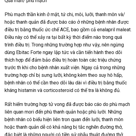
Quá mẫn/ phù mạch
Phù mạch thần kinh ở mặt, tứ chi, môi, lưỡi, thanh môn và/
hoặc thanh quản đã được báo cáo ở những bệnh nhân được
điều trị bằng thuốc ức chế ACE, bao gồm cả enalapril maleat.
Điều này có thể xảy ra tại bất kỳ thời điểm nào trong quá
trình điều trị. Trong những trường hợp như vậy, nên ngừng
dùng Ebitac Forte ngay lập tức và cần tiến hành theo dõi
thích hợp để đảm bảo điều trị hoàn toàn các triệu chứng
trước th khi cho bệnh nhân xuất viện. Ngay cả trong những
trường hợp chỉ bị sưng lưỡi, không kèm theo suy hô hấp,
bệnh nhân có thể cần theo dõi lâu dài vì điều trị bằng thuốc
kháng histamin và corticosteroid có thể tra là không đủ.
Rất hiếm trường hợp tử vong đã được báo cáo do phù mạch
liên quan mori đến phù thanh quản hoặc phù lưỡi. Những
bệnh nhân có biểu hiện liên tron quan đến lưỡi, thanh môn
hoặc thanh quản dễ có khả năng bị tắc nghẽn đường thở,
đặc biệt là những người có tiền sử phẫu thuật đường thở.