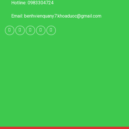
Hotline:
0983304724
Email:
benhvienquany7.khoaduoc@gmail.com