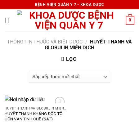
Skip
BỆNH VIỆN QUÂN Y 7 - KHOA DƯỢC
to
content
0
THÔNG TIN THUỐC VÀ BIỆT DƯỢC
/
HUYẾT THANH VÀ
GLOBULIN MIỄN DỊCH
LỌC
HUYẾT THANH VÀ GLOBULIN MIỄN DỊCH
HUYẾT THANH KHÁNG ĐỘC TỐ
UỐN VÁN TINH CHẾ (SAT)