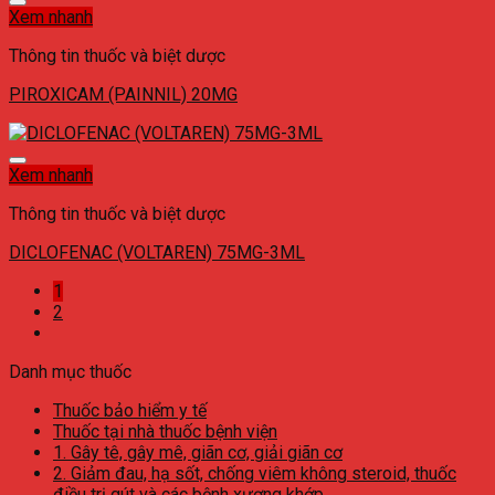
Xem nhanh
Thông tin thuốc và biệt dược
PIROXICAM (PAINNIL) 20MG
Xem nhanh
Thông tin thuốc và biệt dược
DICLOFENAC (VOLTAREN) 75MG-3ML
1
2
Danh mục thuốc
Thuốc bảo hiểm y tế
Thuốc tại nhà thuốc bệnh viện
1. Gây tê, gây mê, giãn cơ, giải giãn cơ
2. Giảm đau, hạ sốt, chống viêm không steroid, thuốc
điều trị gút và các bệnh xương khớp