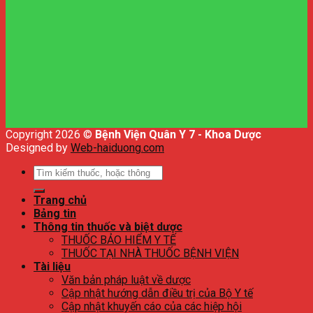
Copyright 2026 ©
Bệnh Viện Quân Y 7 - Khoa Dược
Designed by
Web-haiduong.com
Tìm
kiếm:
Trang chủ
Bảng tin
Thông tin thuốc và biệt dược
THUỐC BẢO HIỂM Y TẾ
THUỐC TẠI NHÀ THUỐC BỆNH VIỆN
Tài liệu
Văn bản pháp luật về dược
Cập nhật hướng dẫn điều trị của Bộ Y tế
Cập nhật khuyến cáo của các hiệp hội