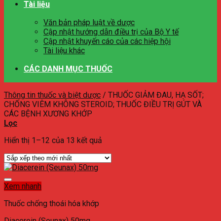
Tài liệu
Văn bản pháp luật về dược
Cập nhật hướng dẫn điều trị của Bộ Y tế
Cập nhật khuyến cáo của các hiệp hội
Tài liệu khác
CÁC DANH MỤC THUỐC
Thông tin thuốc và biệt dược
/
THUỐC GIẢM ĐAU, HẠ SỐT;
CHỐNG VIÊM KHÔNG STEROID; THUỐC ĐIỀU TRỊ GÚT VÀ
CÁC BỆNH XƯƠNG KHỚP
Lọc
Hiển thị 1–12 của 13 kết quả
Xem nhanh
Thuốc chống thoái hóa khớp
Diacerein (Seunax) 50mg