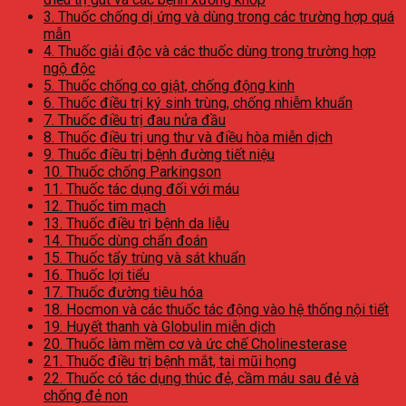
3. Thuốc chống dị ứng và dùng trong các trường hợp quá
mẫn
4. Thuốc giải độc và các thuốc dùng trong trường hợp
ngộ độc
5. Thuốc chống co giật, chống động kinh
6. Thuốc điều trị ký sinh trùng, chống nhiễm khuẩn
7. Thuốc điều trị đau nửa đầu
8. Thuốc điều trị ung thư và điều hòa miễn dịch
9. Thuốc điều trị bệnh đường tiết niệu
10. Thuốc chống Parkingson
11. Thuốc tác dụng đối với máu
12. Thuốc tim mạch
13. Thuốc điều trị bệnh da liễu
14. Thuốc dùng chẩn đoán
15. Thuốc tẩy trùng và sát khuẩn
16. Thuốc lợi tiểu
17. Thuốc đường tiêu hóa
18. Hocmon và các thuốc tác động vào hệ thống nội tiết
19. Huyết thanh và Globulin miễn dịch
20. Thuốc làm mềm cơ và ức chế Cholinesterase
21. Thuốc điều trị bệnh mắt, tai mũi họng
22. Thuốc có tác dụng thúc đẻ, cầm máu sau đẻ và
chống đẻ non