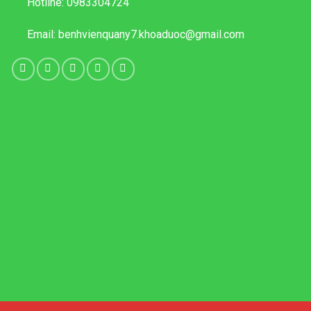
Hotline:
0983304724
Email:
benhvienquany7.khoaduoc@gmail.com