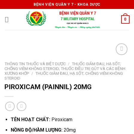
Skip
BỆNH VIỆN QUÂN Y 7 - KHOA DƯỢC
to
content
0
THÔNG TIN THUỐC VÀ BIỆT DƯỢC
/
THUỐC GIẢM ĐAU, HẠ SỐT;
CHỐNG VIÊM KHÔNG STEROID; THUỐC ĐIỀU TRỊ GÚT VÀ CÁC BỆNH
XƯƠNG KHỚP
/
THUỐC GIẢM ĐAU, HẠ SỐT; CHỐNG VIÊM KHÔNG
STEROID
PIROXICAM (PAINNIL) 20MG
TÊN HOẠT CHẤT:
Piroxicam
NỒNG ĐỘ/HÀM LƯỢNG:
20mg