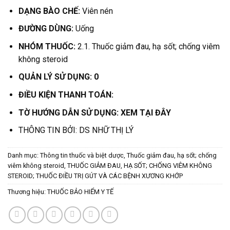
DẠNG BÀO CHẾ:
Viên nén
ĐƯỜNG DÙNG:
Uống
NHÓM THUỐC:
2.1. Thuốc giảm đau, hạ sốt; chống viêm
không steroid
QUẢN LÝ SỬ DỤNG: 0
ĐIỀU KIỆN THANH TOÁN:
TỜ HƯỚNG DẪN SỬ DỤNG:
XEM TẠI ĐÂY
THÔNG TIN BỞI: DS NHỮ THỊ LÝ
Danh mục:
Thông tin thuốc và biệt dược
,
Thuốc giảm đau, hạ sốt; chống
viêm không steroid
,
THUỐC GIẢM ĐAU, HẠ SỐT; CHỐNG VIÊM KHÔNG
STEROID; THUỐC ĐIỀU TRỊ GÚT VÀ CÁC BỆNH XƯƠNG KHỚP
Thương hiệu:
THUỐC BẢO HIỂM Y TẾ