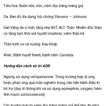
Tiêu hóa: Buồn nôn, nôn, viêm đại tràng màng giả.
Da: Ban đỏ đa dạng, hội chứng Stevens – Johnson.
Gan:Vàng da ứ mật, tăng nhẹ AST, ALT. Thận: Nhiễm độc thận
có tăng tạm thời urê huyết/creatinin, viêm thận kẽ.
Thần kinh cơ và xương: Đau khớp.
Khác: Bệnh huyết thanh, bệnh nấm
Candida
.
Hướng
dẫn cách xử
trí
ADR
Ngừng sử dụng cefoperazone. Trong trường hợp dị ứng
hoặc phản ứng quá mẫn nghiêm trọng cần tiến hành điều trị
hỗ trợ (duy trì thông khí và sử dụng epinephrin, oxygen, tiêm
tĩnh mạch corticosteroid).
Các trường hợp bị viêm đại tràng màng giả thể nhẹ, thường