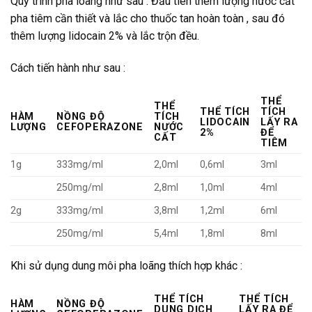
Quy trình pha loãng như sau : Đầu tiên thêm lượng nước cất
pha tiêm cần thiết và lắc cho thuốc tan hoàn toàn , sau đó
thêm lượng lidocain 2% và lắc trộn đều.
Cách tiến hành như sau :
THỂ
THỂ
THỂ TÍCH
TÍCH
HÀM
NỒNG ĐỘ
TÍCH
LIDOCAIN
LẤY RA
LƯỢNG
CEFOPERAZONE
NƯỚC
2%
ĐỂ
CẤT
TIÊM
1g
333mg/ml
2,0ml
0,6ml
3ml
250mg/ml
2,8ml
1,0ml
4ml
2g
333mg/ml
3,8ml
1,2ml
6ml
250mg/ml
5,4ml
1,8ml
8ml
Khi sử dụng dung môi pha loãng thích hợp khác :
THỂ TÍCH
THỂ TÍCH
HÀM
NỒNG ĐỘ
DUNG DỊCH
LẤY RA ĐỂ