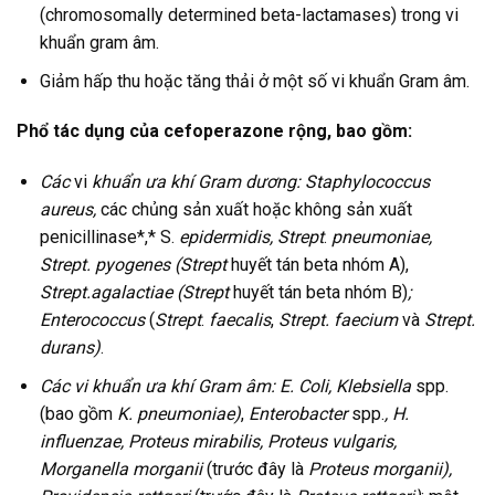
(chromosomally determined beta-lactamases) trong vi
khuẩn gram âm.
Giảm hấp thu hoặc tăng thải ở một số vi khuẩn Gram âm.
Phổ tác dụng của cefoperazone rộng, bao gồm:
Các
vi
khuẩn ưa khí Gram dương: Staphylococcus
aureus,
các chủng sản xuất hoặc không sản xuất
penicillinase*,* S.
epidermidis, Strept
.
pneumoniae,
Strept. pyogenes (Strept
huyết tán beta nhóm A),
Strept.agalactiae (Strept
huyết tán beta nhóm B)
;
Enterococcus
(
Strept
.
faecalis
,
Strept. faecium
và
Strept.
durans)
.
Các vi khuẩn ưa khí Gram âm: E. Coli, Klebsiella
spp.
(bao gồm
K. pneumoniae)
,
Enterobacter
spp.
, H.
influenzae, Proteus mirabilis, Proteus vulgaris,
Morganella morganii
(trước đây là
Proteus morganii),