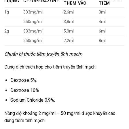
LƯỢNG
CEFOPERAZONE
THÊM VÀO
TIÊM
1g
333mg/ml
2,6ml
3ml
250mg/ml
3,8ml
4ml
2g
333mg/ml
5,0ml
6ml
250mg/ml
7,2ml
8ml
Chuẩn bị thuốc tiêm truyền tĩnh mạch:
Dung dịch thích hợp cho tiêm truyền tĩnh mạch:
Dextrose 5%.
Dextrose 10%
Sodium Chloride 0,9%.
Nồng độ khoảng 2 mg/ml – 50 mg/ml được khuyến cáo
dùng tiêm tĩnh mạch.