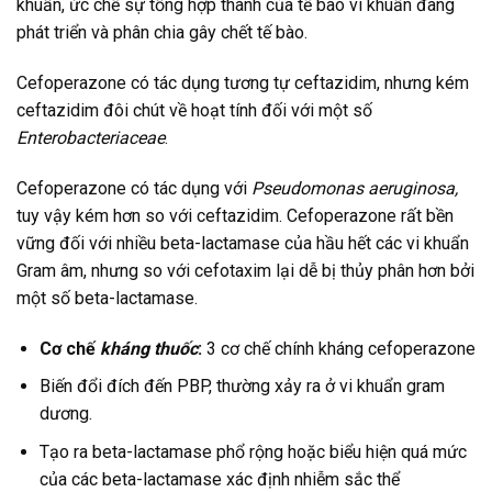
khuẩn, ức chế sự tổng hợp thành của tế bào vi khuẩn đang
phát triển và phân chia gây chết tế bào.
Cefoperazone có tác dụng tương tự ceftazidim, nhưng kém
ceftazidim đôi chút về hoạt tính đối với một số
Enterobacteriaceae
.
Cefoperazone có tác dụng với
Pseudomonas aeruginosa,
tuy vậy kém hơn so với ceftazidim. Cefoperazone rất bền
vững đối với nhiều beta-lactamase của hầu hết các vi khuẩn
Gram âm, nhưng so với cefotaxim lại dễ bị thủy phân hơn bởi
một số beta-lactamase.
Cơ chế
kháng thuốc
:
3 cơ chế chính kháng cefoperazone
Biến đổi đích đến PBP, thường xảy ra ở vi khuẩn gram
dương.
Tạo ra beta-lactamase phổ rộng hoặc biểu hiện quá mức
của các beta-lactamase xác định nhiễm sắc thể