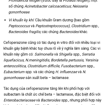
Providencia rettgeri
(trước đây là
Proteus rettgeri)
; một
số chủng
Acinetobacter calcoaceticus; Neisseria
gonorrhoeae
.
Vi khuẩn kỵ khí
: Cầu khuẩn Gram dương (bao gồm
Peptococcus
và
Peptostreptococcus)
;
Clostridium
spp.
,
Bacteroides fragilis;
các chủng
Bacteroides
khác.
Cefoperazone cũng có tác dụng in vitro đối với nhiều loại vi
khuẩn gây bệnh khác tuy chưa rõ về ý nghĩa lâm sàng. Các vi
khuẩn này gồm có:
Salmonella
và
Shigella
spp.
, Serratia
liquefacicus
,
N.meningitidis, Bordetella pertussis
,
Yersinia
enterocolitica
,
Clostridium difficile, Fusobacterium
spp.,
Eubacterium
spp. và các chủng
H. influenzae
và
N.
gonorrhoeae
sản xuất beta – lactamase.
Tác dụng của cefoperazone tăng lên khi phối hợp với
sulbactam là chất ức chế beta – lactamase, đặc biệt đối với
Enterobacteriaceae
và
Bacteroides
spp., nhưng phối hợp này