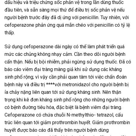
dấu hiệu và triệu chứng sốc phản vệ trong lần dùng thuốc
đầu tiên, và sẵn sàng mọi thứ để điều trị sốc phản vệ nếu
người bệnh trước đây đã dị ứng với penicillin. Tuy nhiên, với
cefoperazone phản ứng quá mẫn chéo với penicillin có tỷ lệ
thấp.
Sử dụng cefoperazone dài ngày có thể làm phát triển quá
mức các chủng không nhạy cảm. Cần theo dõi người bệnh
cẩn thận. Nếu bị bội nhiễm, phải ngừng sử dụng thuốc. Đã có
báo cáo viêm đại tràng màng giả khi sử dụng các kháng
sinh phổ rộng; vì vậy cần phải quan tâm tới việc chẩn đoán
bệnh này và điều trị ****với metronidazol cho người bệnh bị
ỉa chảy nặng liên quan tới sử dụng kháng sinh. Nên thận
trọng khi kê đơn kháng sinh phổ rộng cho những người bệnh
có bệnh đường tiêu hóa, đặc biệt là bệnh viêm đại tràng.
Cefoperazone có chứa chuỗi N-methylthio- tetrazol, cấu
trúc liên quan tới giảm prothrombin huyết. Giảm prothrombin
huyết được báo cáo đã thấy trên người bệnh dùng