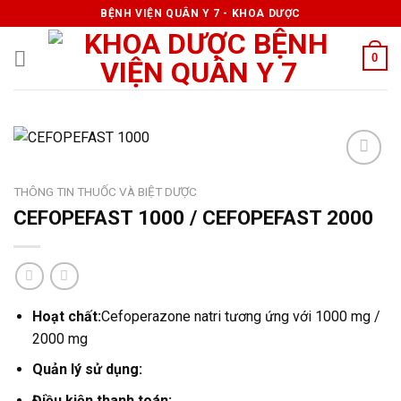
Skip
BỆNH VIỆN QUÂN Y 7 - KHOA DƯỢC
to
content
0
THÔNG TIN THUỐC VÀ BIỆT DƯỢC
CEFOPEFAST 1000 / CEFOPEFAST 2000
Hoạt chất:
Cefoperazone natri tương ứng với 1000 mg /
2000 mg
Quản lý sử dụng:
Điều kiện thanh toán: