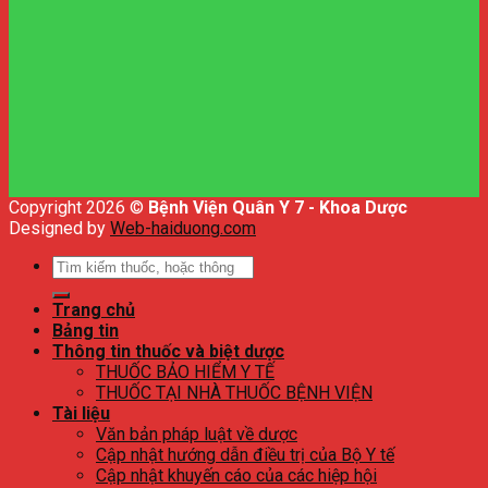
Copyright 2026 ©
Bệnh Viện Quân Y 7 - Khoa Dược
Designed by
Web-haiduong.com
Tìm
kiếm:
Trang chủ
Bảng tin
Thông tin thuốc và biệt dược
THUỐC BẢO HIỂM Y TẾ
THUỐC TẠI NHÀ THUỐC BỆNH VIỆN
Tài liệu
Văn bản pháp luật về dược
Cập nhật hướng dẫn điều trị của Bộ Y tế
Cập nhật khuyến cáo của các hiệp hội