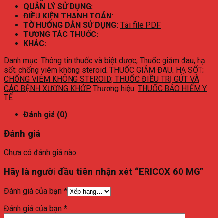
QUẢN LÝ SỬ DỤNG:
ĐIỀU KIỆN THANH TOÁN:
TỜ HƯỚNG DẪN SỬ DỤNG:
Tải file PDF
TƯƠNG TÁC THUỐC:
KHÁC:
Danh mục:
Thông tin thuốc và biệt dược
,
Thuốc giảm đau, hạ
sốt; chống viêm không steroid
,
THUỐC GIẢM ĐAU, HẠ SỐT;
CHỐNG VIÊM KHÔNG STEROID; THUỐC ĐIỀU TRỊ GÚT VÀ
CÁC BỆNH XƯƠNG KHỚP
Thương hiệu:
THUỐC BẢO HIỂM Y
TẾ
Đánh giá (0)
Đánh giá
Chưa có đánh giá nào.
Hãy là người đầu tiên nhận xét “ERICOX 60 MG”
Đánh giá của bạn
*
Đánh giá của bạn
*