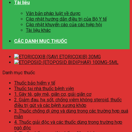
Tài liệu
Văn bản pháp luật về dược
Cập nhật hướng dẫn điều trị của Bộ Y tế
Cập nhật khuyến cáo của các hiệp hội
Tài liệu khác
CÁC DANH MỤC THUỐC
Danh mục thuốc
Thuốc bảo hiểm y tế
Thuốc tại nhà thuốc bệnh viện
1. Gây tê, gây mê, giãn cơ, giải giãn cơ
2. Giảm đau, hạ sốt, chống viêm không steroid, thuốc
điều trị gút và các bệnh xương khớp
3. Thuốc chống dị ứng và dùng trong các trường hợp quá
mẫn
4. Thuốc giải độc và các thuốc dùng trong trường hợp
ngộ độc