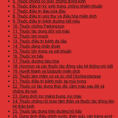
5. Thuốc chống co giật, chống động kinh
6. Thuốc điều trị ký sinh trùng, chống nhiễm khuẩn
7. Thuốc điều trị đau nửa đầu
8. Thuốc điều trị ung thư và điều hòa miễn dịch
9. Thuốc điều trị bệnh đường tiết niệu
10. Thuốc chống Parkingson
11. Thuốc tác dụng đối với máu
12. Thuốc tim mạch
13. Thuốc điều trị bệnh da liễu
14. Thuốc dùng chẩn đoán
15. Thuốc tẩy trùng và sát khuẩn
16. Thuốc lợi tiểu
17. Thuốc đường tiêu hóa
18. Hocmon và các thuốc tác động vào hệ thống nội tiết
19. Huyết thanh và Globulin miễn dịch
20. Thuốc làm mềm cơ và ức chế Cholinesterase
21. Thuốc điều trị bệnh mắt, tai mũi họng
22. Thuốc có tác dụng thúc đẻ, cầm máu sau đẻ và
chống đẻ non
23. Dung dịch lọc màng bụng, lọc máu
24. Thuốc chống rối loạn tâm thần và thuốc tác động lên
hệ thần kinh
25. Thuốc tác dụng trên đường hô hấp
26. Dung dịch điều chỉnh nước, điện giải, cân bằng acid-