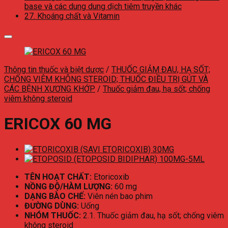
base và các dung dung dịch tiêm truyền khác
27. Khoáng chất và Vitamin
Thông tin thuốc và biệt dược
/
THUỐC GIẢM ĐAU, HẠ SỐT;
CHỐNG VIÊM KHÔNG STEROID; THUỐC ĐIỀU TRỊ GÚT VÀ
CÁC BỆNH XƯƠNG KHỚP
/
Thuốc giảm đau, hạ sốt; chống
viêm không steroid
ERICOX 60 MG
TÊN HOẠT CHẤT:
Etoricoxib
NỒNG ĐỘ/HÀM LƯỢNG:
60 mg
DẠNG BÀO CHẾ:
Viên nén bao phim
ĐƯỜNG DÙNG:
Uống
NHÓM THUỐC:
2.1. Thuốc giảm đau, hạ sốt; chống viêm
không steroid