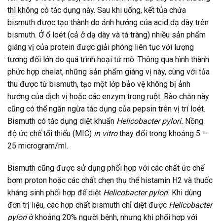
thì không có tác dụng này. Sau khi uống, kết tủa chứa
bismuth được tạo thành do ảnh hưởng của acid dạ dày trên
bismuth. Ở ổ loét (cả ở dạ dày và tá tràng) nhiều sản phẩm
giáng vị của protein được giải phóng liên tục với lượng
tương đối lớn do quá trình hoại tử mô. Thông qua hình thành
phức hợp chelat, những sản phẩm giáng vị này, cùng với tủa
thu được từ bismuth, tạo một lớp bảo vệ không bị ảnh
hưởng của dịch vị hoặc các enzym trong ruột. Rào chắn này
cũng có thể ngăn ngừa tác dụng của pepsin trên vị trí loét.
Bismuth có tác dụng diệt khuẩn
Helicobacter pylori.
Nồng
độ ức chế tối thiểu (MIC)
in vitro
thay đổi trong khoảng 5 –
25 microgram/ml.
Bismuth cũng được sử dụng phối hợp với các chất ức chế
bơm proton hoặc các chất chẹn thụ thể histamin H2 và thuốc
kháng sinh phối hợp để diệt
Helicobacter pylori.
Khi dùng
đơn trị liệu, các hợp chất bismuth chỉ diệt được
Helicobacter
pylori
ở khoảng 20% người bệnh, nhưng khi phối hợp với