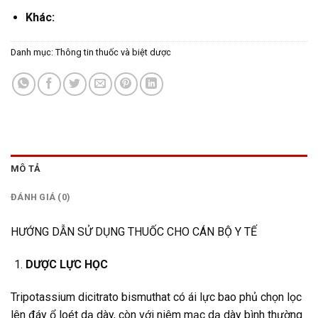
Khác:
Danh mục:
Thông tin thuốc và biệt dược
MÔ TẢ
ĐÁNH GIÁ (0)
HƯỚNG DẪN SỬ DỤNG THUỐC CHO CÁN BỘ Y TẾ
DƯỢC LỰC HỌC
Tripotassium dicitrato bismuthat có ái lực bao phủ chọn lọc
lên đáy ổ loét dạ dày, còn với niêm mạc dạ dày bình thường