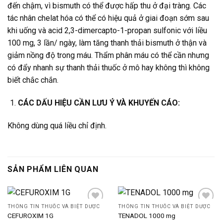
đến chậm, vì bismuth có thể được hấp thu ở đại tràng. Các
tác nhân chelat hóa có thể có hiệu quả ở giai đoạn sớm sau
khi uống và acid 2,3-dimercapto-1-propan sulfonic với liều
100 mg, 3 lần/ ngày, làm tăng thanh thải bismuth ở thận và
giảm nồng độ trong máu. Thẩm phân máu có thể cần nhưng
có đẩy nhanh sự thanh thải thuốc ở mô hay không thì không
biết chắc chắn.
CÁC DẤU HIỆU CẦN LƯU Ý VÀ KHUYẾN CÁO:
Không dùng quá liều chỉ định.
SẢN PHẨM LIÊN QUAN
THÔNG TIN THUỐC VÀ BIỆT DƯỢC
THÔNG TIN THUỐC VÀ BIỆT DƯỢC
CEFUROXIM 1G
TENADOL 1000 mg