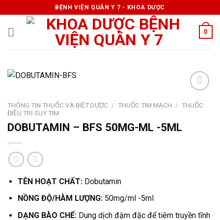
Skip
BỆNH VIỆN QUÂN Y 7 - KHOA DƯỢC
to
content
0
THÔNG TIN THUỐC VÀ BIỆT DƯỢC
/
THUỐC TIM MẠCH
/
THUỐC
ĐIỀU TRỊ SUY TIM
DOBUTAMIN – BFS 50MG-ML -5ML
TÊN HOẠT CHẤT:
Dobutamin
NỒNG ĐỘ/HÀM LƯỢNG:
50mg/ml -5ml
DẠNG BÀO CHẾ:
Dung dịch đậm đặc để tiêm truyền tĩnh