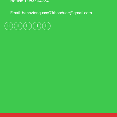
Hotline:
0983304724
Email:
benhvienquany7.khoaduoc@gmail.com