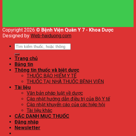
Copyright 2026 ©
Bệnh Viện Quân Y 7 - Khoa Dược
Designed by
Web-haiduong.com
Tìm
kiếm:
Trang chủ
Bảng tin
Thông tin thuốc và biệt dược
THUỐC BẢO HIỂM Y TẾ
THUỐC TẠI NHÀ THUỐC BỆNH VIỆN
Tài liệu
Văn bản pháp luật về dược
Cập nhật hướng dẫn điều trị của Bộ Y tế
Cập nhật khuyến cáo của các hiệp hội
Tài liệu khác
CÁC DANH MỤC THUỐC
Đăng nhập
Newsletter