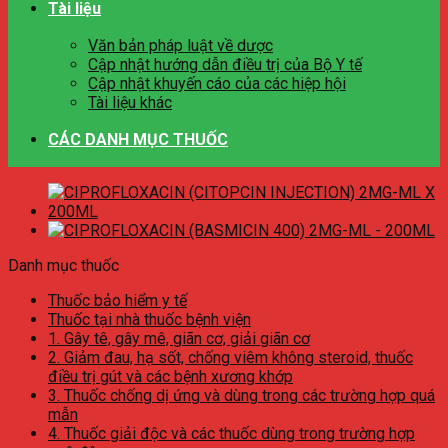
Tài liệu
Văn bản pháp luật về dược
Cập nhật hướng dẫn điều trị của Bộ Y tế
Cập nhật khuyến cáo của các hiệp hội
Tài liệu khác
CÁC DANH MỤC THUỐC
Danh mục thuốc
Thuốc bảo hiểm y tế
Thuốc tại nhà thuốc bệnh viện
1. Gây tê, gây mê, giãn cơ, giải giãn cơ
2. Giảm đau, hạ sốt, chống viêm không steroid, thuốc
điều trị gút và các bệnh xương khớp
3. Thuốc chống dị ứng và dùng trong các trường hợp quá
mẫn
4. Thuốc giải độc và các thuốc dùng trong trường hợp