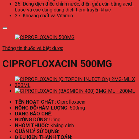
26. Dung dịch điều chỉnh nước, điện giải, cân bằng acid-
base và các dung dung dịch tiêm truyền khác
27. Khoáng chất và Vitamin
Thông tin thuốc và biệt dược
CIPROFLOXACIN 500MG
TÊN HOẠT CHẤT:
Ciprofloxacin
NỒNG ĐỘ/HÀM LƯỢNG:
500mg
DẠNG BÀO CHẾ:
ĐƯỜNG DÙNG:
Uống
NHÓM THUỐC
: Kháng sinh
QUẢN LÝ SỬ DỤNG:
ĐIỀU KIỆN THANH TOÁN: