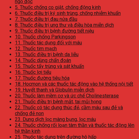
ngộ độc
5. Thuốc chống co giật, chống động kinh
6. Thuốc điều trị ký sinh trùng, chống nhiễm khuẩn
7. Thuốc điều trị đau nửa đầu
8. Thuốc điều trị ung thư và điều hòa miễn dịch
9. Thuốc điều trị bệnh đường tiết niệu
10. Thuốc chống Parkingson
11. Thuốc tác dụng đối với máu
12. Thuốc tim mạch
13. Thuốc điều trị bệnh da liễu
14. Thuốc dùng chẩn đoán
15. Thuốc tẩy trùng và sát khuẩn
16. Thuốc lợi tiểu
17. Thuốc đường tiêu hóa
18. Hocmon và các thuốc tác động vào hệ thống nội tiết
19. Huyết thanh và Globulin miễn dịch
20. Thuốc làm mềm cơ và ức chế Cholinesterase
21. Thuốc điều trị bệnh mắt, tai mũi họng
22. Thuốc có tác dụng thúc đẻ, cầm máu sau đẻ và
chống đẻ non
23. Dung dịch lọc màng bụng, lọc máu
24. Thuốc chống rối loạn tâm thần và thuốc tác động lên
hệ thần kinh
25. Thuốc tác dụng trên đường hô hấp