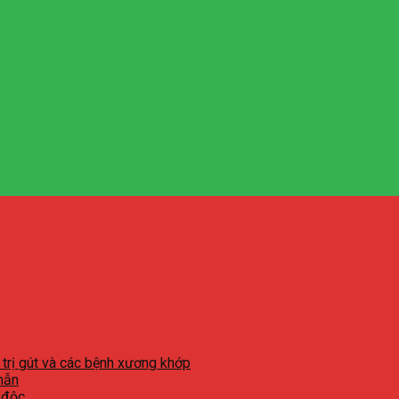
 trị gút và các bệnh xương khớp
mẫn
 độc