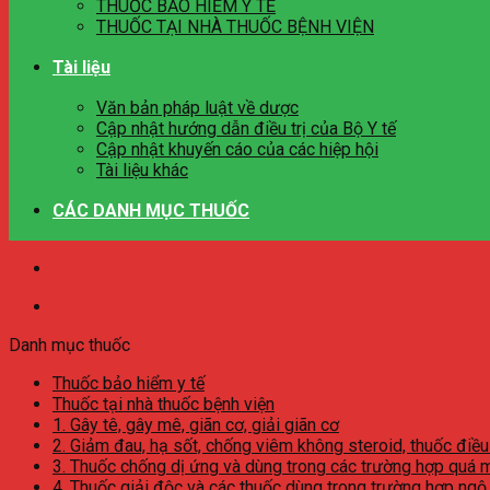
THUỐC BẢO HIỂM Y TẾ
THUỐC TẠI NHÀ THUỐC BỆNH VIỆN
Tài liệu
Văn bản pháp luật về dược
Cập nhật hướng dẫn điều trị của Bộ Y tế
Cập nhật khuyến cáo của các hiệp hội
Tài liệu khác
CÁC DANH MỤC THUỐC
Danh mục thuốc
Thuốc bảo hiểm y tế
Thuốc tại nhà thuốc bệnh viện
1. Gây tê, gây mê, giãn cơ, giải giãn cơ
2. Giảm đau, hạ sốt, chống viêm không steroid, thuốc điều
3. Thuốc chống dị ứng và dùng trong các trường hợp quá 
4. Thuốc giải độc và các thuốc dùng trong trường hợp ngộ