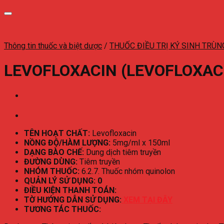
Thông tin thuốc và biệt dược
/
THUỐC ĐIỀU TRỊ KÝ SINH TRÙ
LEVOFLOXACIN (LEVOFLOXAC
TÊN HOẠT CHẤT:
Levofloxacin
NỒNG ĐỘ/HÀM LƯỢNG:
5mg/ml x 150ml
DẠNG BÀO CHẾ:
Dung dịch tiêm truyền
ĐƯỜNG DÙNG:
Tiêm truyền
NHÓM THUỐC:
6.2.7. Thuốc nhóm quinolon
QUẢN LÝ SỬ DỤNG: 0
ĐIỀU KIỆN THANH TOÁN:
TỜ HƯỚNG DẪN SỬ DỤNG:
XEM TẠI ĐÂY
TƯƠNG TÁC THUỐC: