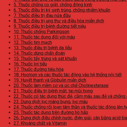
5. Thuốc chống co giật, chống động kinh
6. Thuốc điều trị ký sinh trùng, chống nhiễm khuẩn
7. Thuốc điều trị đau nửa đầu
8. Thuốc điều trị ung thư và điều hòa miễn dịch
9. Thuốc điều trị bệnh đường tiết niệu
10. Thuốc chống Parkingson
11. Thuốc tác dụng đối với máu
12. Thuốc tim mạch
13. Thuốc điều trị bệnh da liễu
14. Thuốc dùng chẩn đoán
15. Thuốc tẩy trùng và sát khuẩn
16. Thuốc lợi tiểu
17. Thuốc đường tiêu hóa
18. Hocmon và các thuốc tác động vào hệ thống nội tiết
19. Huyết thanh và Globulin miễn dịch
20. Thuốc làm mềm cơ và ức chế Cholinesterase
21. Thuốc điều trị bệnh mắt, tai mũi họng
22. Thuốc có tác dụng thúc đẻ, cầm máu sau đẻ và chống
23. Dung dịch lọc màng bụng, lọc máu
24. Thuốc chống rối loạn tâm thần và thuốc tác động lên h
25. Thuốc tác dụng trên đường hô hấp
26. Dung dịch điều chỉnh nước, điện giải, cân bằng acid-b
27. Khoáng chất và Vitamin