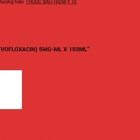
hương hiệu:
THUỐC BẢO HIỂM Y TẾ
(LEVOFLOXACIN) 5MG-ML X 150ML”