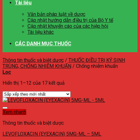
Tài liệu
Văn bản pháp luật về dược
Cập nhật hướng dẫn điều trị của Bộ Y tế
Cập nhật khuyến cáo của các hiệp hội
Tài liệu khác
CÁC DANH MỤC THUỐC
Thông tin thuốc và biệt dược
/
THUỐC ĐIỀU TRỊ KÝ SINH
TRÙNG, CHỐNG NHIỄM KHUẨN
/
Chống nhiễm khuẩn
Lọc
Hiển thị 1–12 của 17 kết quả
Xem nhanh
Thông tin thuốc và biệt dược
LEVOFLOXACIN (EYEXACIN) 5MG-ML – 5ML