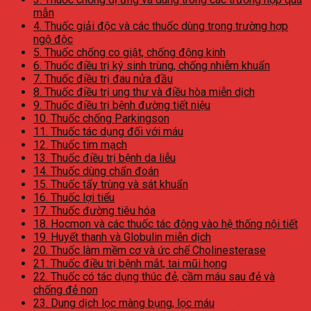
mẫn
4. Thuốc giải độc và các thuốc dùng trong trường hợp
ngộ độc
5. Thuốc chống co giật, chống động kinh
6. Thuốc điều trị ký sinh trùng, chống nhiễm khuẩn
7. Thuốc điều trị đau nửa đầu
8. Thuốc điều trị ung thư và điều hòa miễn dịch
9. Thuốc điều trị bệnh đường tiết niệu
10. Thuốc chống Parkingson
11. Thuốc tác dụng đối với máu
12. Thuốc tim mạch
13. Thuốc điều trị bệnh da liễu
14. Thuốc dùng chẩn đoán
15. Thuốc tẩy trùng và sát khuẩn
16. Thuốc lợi tiểu
17. Thuốc đường tiêu hóa
18. Hocmon và các thuốc tác động vào hệ thống nội tiết
19. Huyết thanh và Globulin miễn dịch
20. Thuốc làm mềm cơ và ức chế Cholinesterase
21. Thuốc điều trị bệnh mắt, tai mũi họng
22. Thuốc có tác dụng thúc đẻ, cầm máu sau đẻ và
chống đẻ non
23. Dung dịch lọc màng bụng, lọc máu