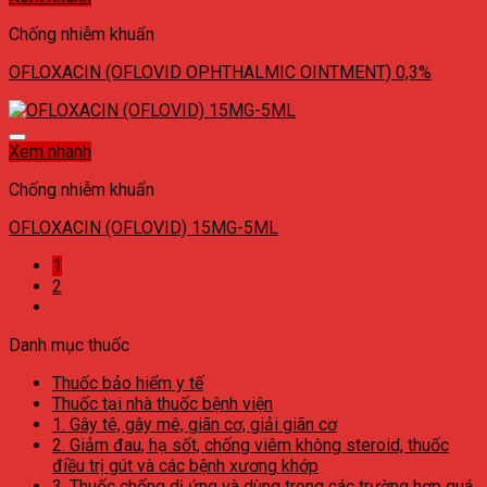
Chống nhiễm khuẩn
OFLOXACIN (OFLOVID OPHTHALMIC OINTMENT) 0,3%
Xem nhanh
Chống nhiễm khuẩn
OFLOXACIN (OFLOVID) 15MG-5ML
1
2
Danh mục thuốc
Thuốc bảo hiểm y tế
Thuốc tại nhà thuốc bệnh viện
1. Gây tê, gây mê, giãn cơ, giải giãn cơ
2. Giảm đau, hạ sốt, chống viêm không steroid, thuốc
điều trị gút và các bệnh xương khớp
3. Thuốc chống dị ứng và dùng trong các trường hợp quá