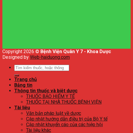
Copyright 2026 ©
Bệnh Viện Quân Y 7 - Khoa Dược
Designed by
Web-haiduong.com
Tìm
kiếm:
Trang chủ
Bảng tin
Thông tin thuốc và biệt dược
THUỐC BẢO HIỂM Y TẾ
THUỐC TẠI NHÀ THUỐC BỆNH VIỆN
Tài liệu
Văn bản pháp luật về dược
Cập nhật hướng dẫn điều trị của Bộ Y tế
Cập nhật khuyến cáo của các hiệp hội
Tài liệu khác