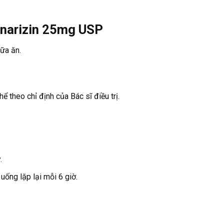
nnarizin 25mg USP
ữa ăn.
ể theo chỉ định của Bác sĩ điều trị.
.
 uống lặp lại mỗi 6 giờ.