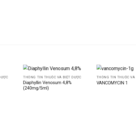
DƯỢC
THÔNG TIN THUỐC VÀ BIỆT DƯỢC
THÔNG TIN THUỐC VÀ 
Diaphyllin Venosum 4,8%
VANCOMYCIN 1
(240mg/5ml)