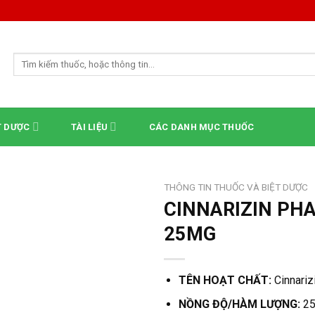
Tìm
kiếm:
T DƯỢC
TÀI LIỆU
CÁC DANH MỤC THUỐC
THÔNG TIN THUỐC VÀ BIỆT DƯỢC
CINNARIZIN PH
25MG
TÊN HOẠT CHẤT:
Cinnariz
NỒNG ĐỘ/HÀM LƯỢNG:
2