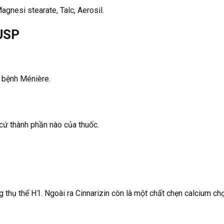
agnesi stearate, Talc, Aerosil.
 USP
g bệnh Ménière.
cứ thành phần nào của thuốc.
ng thụ thể H1. Ngoài ra Cinnarizin còn là một chất chẹn calcium chọ