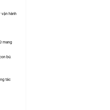
y vận hành
nữ mang
con bú.
ăng tác