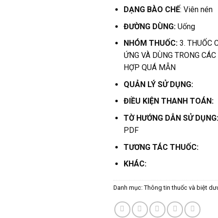
DẠNG BÀO CHẾ
: Viên nén
ĐƯỜNG DÙNG:
Uống
NHÓM THUỐC:
3. THUỐC 
ỨNG VÀ DÙNG TRONG CÁC
HỢP QUÁ MẪN
QUẢN LÝ SỬ DỤNG:
ĐIỀU KIỆN THANH TOÁN:
TỜ HƯỚNG DẪN SỬ DỤNG
PDF
TƯƠNG TÁC THUỐC:
KHÁC:
Danh mục:
Thông tin thuốc và biệt dư