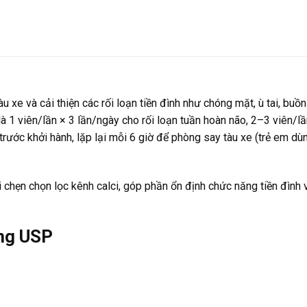
xe và cải thiện các rối loạn tiền đình như chóng mặt, ù tai, buồn
à 1 viên/lần × 3 lần/ngày cho rối loạn tuần hoàn não, 2–3 viên/lầ
trước khởi hành, lặp lại mỗi 6 giờ để phòng say tàu xe (trẻ em dù
i chẹn chọn lọc kênh calci, góp phần ổn định chức năng tiền đình
5mg USP