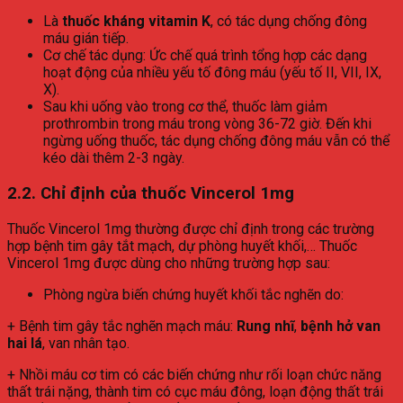
Là
thuốc kháng vitamin K
, có tác dụng chống đông
máu gián tiếp.
Cơ chế tác dụng: Ức chế quá trình tổng hợp các dạng
hoạt động của nhiều yếu tố đông máu (yếu tố II, VII, IX,
X).
Sau khi uống vào trong cơ thể, thuốc làm giảm
prothrombin trong máu trong vòng 36-72 giờ. Đến khi
ngừng uống thuốc, tác dụng chống đông máu vẫn có thể
kéo dài thêm 2-3 ngày.
2.2. Chỉ định của thuốc Vincerol 1mg
Thuốc Vincerol 1mg thường được chỉ định trong các trường
hợp bệnh tim gây tắt mạch, dự phòng huyết khối,… Thuốc
Vincerol 1mg được dùng cho những trường hợp sau:
Phòng ngừa biến chứng huyết khối tắc nghẽn do:
+ Bệnh tim gây tắc nghẽn mạch máu:
Rung nhĩ
,
bệnh hở van
hai lá
, van nhân tạo.
+ Nhồi máu cơ tim có các biến chứng như rối loạn chức năng
thất trái nặng, thành tim có cục máu đông, loạn động thất trái