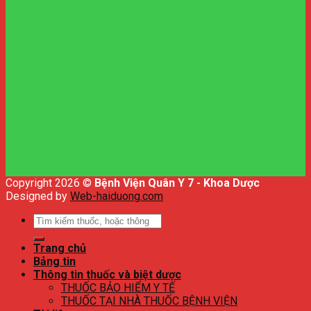
Copyright 2026 ©
Bệnh Viện Quân Y 7 - Khoa Dược
Designed by
Web-haiduong.com
Tìm
kiếm:
Trang chủ
Bảng tin
Thông tin thuốc và biệt dược
THUỐC BẢO HIỂM Y TẾ
THUỐC TẠI NHÀ THUỐC BỆNH VIỆN