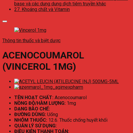
base và các dung dung dịch tiêm truyền khác
27. Khoáng chất và Vitamin
Thông tin thuốc và biệt dược
ACENOCOUMAROL
(VINCEROL 1MG)
TÊN HOẠT CHẤT:
Acenocoumarol
NỒNG ĐỘ/HÀM LƯỢNG:
1mg
DẠNG BÀO CHẾ:
ĐƯỜNG DÙNG:
Uống
NHÓM THUỐC:
12.6. Thuốc chống huyết khối
QUẢN LÝ SỬ DỤNG:
ĐIỀU KIỆN THANH TOÁN: