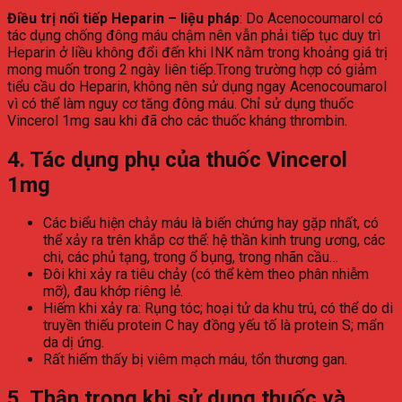
Điều trị nối tiếp Heparin – liệu pháp
: Do Acenocoumarol có
tác dụng chống đông máu chậm nên vẫn phải tiếp tục duy trì
Heparin ở liều không đổi đến khi INK nằm trong khoảng giá trị
mong muốn trong 2 ngày liên tiếp.Trong trường hợp có giảm
tiểu cầu do Heparin, không nên sử dụng ngay Acenocoumarol
vì có thể làm nguy cơ tăng đông máu. Chỉ sử dụng thuốc
Vincerol 1mg sau khi đã cho các thuốc kháng thrombin.
4. Tác dụng phụ của thuốc Vincerol
1mg
Các biểu hiện chảy máu là biến chứng hay gặp nhất, có
thể xảy ra trên khắp cơ thể: hệ thần kinh trung ương, các
chi, các phủ tạng, trong ổ bụng, trong nhãn cầu…
Đôi khi xảy ra tiêu chảy (có thể kèm theo phân nhiễm
mỡ), đau khớp riêng lẻ.
Hiếm khi xảy ra: Rụng tóc; hoại tử da khu trú, có thể do di
truyền thiếu protein C hay đồng yếu tố là protein S; mẩn
da dị ứng.
Rất hiếm thấy bị viêm mạch máu, tổn thương gan.
5. Thận trọng khi sử dụng thuốc và