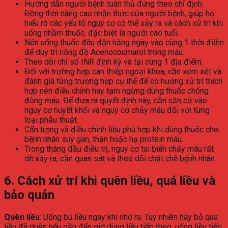
Hướng dẫn người bệnh tuân thủ đúng theo chỉ định.
Đồng thời nâng cao nhận thức của người bệnh, giúp họ
hiểu rõ các yếu tố nguy cơ có thể xảy ra và cách xử trí khi
uống nhầm thuốc, đặc biệt là người cao tuổi.
Nên uống thuốc đều đặn hằng ngày vào cùng 1 thời điểm
để duy trì nồng độ Acenocoumarol trong máu.
Theo dõi chỉ số INR định kỳ và tại cùng 1 địa điểm.
Đối với trường hợp can thiệp ngoại khoa, cần xem xét và
đánh giá từng trường hợp cụ thể để có hướng xử trí thích
hợp nên điều chỉnh hay tạm ngừng dùng thuốc chống
đông máu. Để đưa ra quyết định này, cần căn cứ vào
nguy cơ huyết khối và nguy cơ chảy máu đối với từng
loại phẫu thuật.
Cẩn trọng và điều chỉnh liều phù hợp khi dùng thuốc cho
bệnh nhân suy gan, thận hoặc hạ protein máu.
Trong tháng đầu điều trị, nguy cơ tai biến chảy máu rất
dễ xảy ra, cần quan sát và theo dõi chặt chẽ bệnh nhân.
6. Cách xử trí khi quên liều, quá liều và
bảo quản
Quên liều
: Uống bù liều ngay khi nhớ ra. Tuy nhiên hãy bỏ qua
liều đã quên nếu gần đến giờ dùng liều tiếp theo, uống liều tiếp