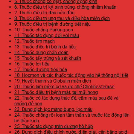
5. Thuốc chống co giật, chống động kinh
6. Thuốc điều trị ký sinh trùng, chống nhiễm khuẩn
7. Thuốc điều trị đau nửa đầu
8. Thuốc điều trị ung thư và điều hòa miễn dịch
9. Thuốc điều trị bệnh đường tiết niệu
10. Thuốc chống Parkingson
11. Thuốc tác dụng đối với máu
12. Thuốc tim mạch
13. Thuốc điều trị bệnh da liễu
14. Thuốc dùng chẩn đoán
15. Thuốc tẩy trùng và sát khuẩn
16. Thuốc lợi tiểu
17. Thuốc đường tiêu hóa
18. Hocmon và các thuốc tác động vào hệ thống nội tiết
19. Huyết thanh và Globulin miễn dịch
20. Thuốc làm mềm cơ và ức chế Cholinesterase
21. Thuốc điều trị bệnh mắt, tai mũi họng
22. Thuốc có tác dụng thúc đẻ, cầm máu sau đẻ và
chống đẻ non
23. Dung dịch lọc màng bụng, lọc máu
24. Thuốc chống rối loạn tâm thần và thuốc tác động lên
hệ thần kinh
25. Thuốc tác dụng trên đường hô hấp
26. Dung dịch điều chỉnh nước, điện giải, cân bằng acid-