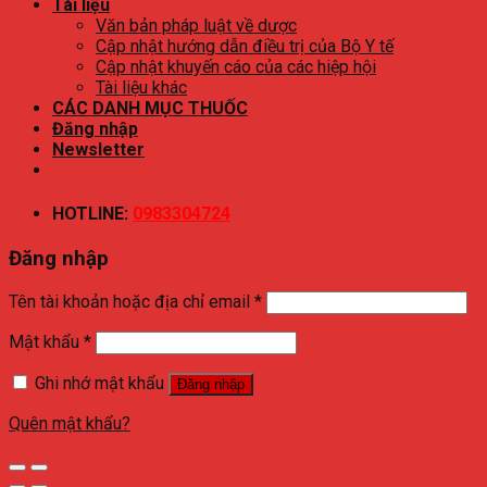
Tài liệu
Văn bản pháp luật về dược
Cập nhật hướng dẫn điều trị của Bộ Y tế
Cập nhật khuyến cáo của các hiệp hội
Tài liệu khác
CÁC DANH MỤC THUỐC
Đăng nhập
Newsletter
HOTLINE:
0983304724
Đăng nhập
Tên tài khoản hoặc địa chỉ email
*
Mật khẩu
*
Ghi nhớ mật khẩu
Đăng nhập
Quên mật khẩu?