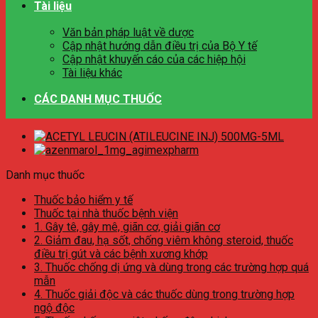
Tài liệu
Văn bản pháp luật về dược
Cập nhật hướng dẫn điều trị của Bộ Y tế
Cập nhật khuyến cáo của các hiệp hội
Tài liệu khác
CÁC DANH MỤC THUỐC
Danh mục thuốc
Thuốc bảo hiểm y tế
Thuốc tại nhà thuốc bệnh viện
1. Gây tê, gây mê, giãn cơ, giải giãn cơ
2. Giảm đau, hạ sốt, chống viêm không steroid, thuốc
điều trị gút và các bệnh xương khớp
3. Thuốc chống dị ứng và dùng trong các trường hợp quá
mẫn
4. Thuốc giải độc và các thuốc dùng trong trường hợp
ngộ độc