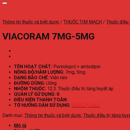
Thông tin thuốc và biệt dược
/
THUỐC TIM MẠCH
/
Thuốc điều t
VIACORAM 7MG-5MG
TÊN HOẠT CHẤT:
Perindopril + amlodipin
NỒNG ĐỘ/HÀM LƯỢNG:
7mg; 5mg
DẠNG BÀO CHẾ:
Viên nén
ĐƯỜNG DÙNG:
Uống
NHÓM THUỐC:
12.3. Thuốc điều trị tăng huyết áp
QUẢN LÝ SỬ DỤNG: 0
ĐIỀU KIỆN THANH TOÁN:
TỜ HƯỚNG DẪN SỬ DỤNG:
XEM TẠI ĐÂY
Danh mục:
Thông tin thuốc và biệt dược
,
Thuốc điều trị tăng huy
Mô tả