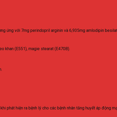
g ứng với 7mg perindopril arginin và 6,935mg amlodipin besila
keo khan (E551), magie stearat (E470B).
n.
 khi phát hiện ra bệnh lý cho các bệnh nhân tăng huyết áp động m