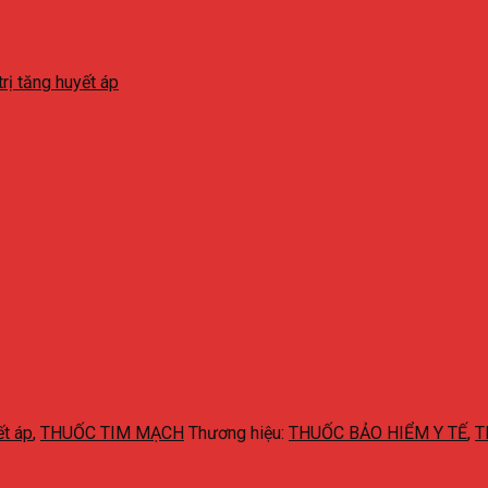
rị tăng huyết áp
ết áp
,
THUỐC TIM MẠCH
Thương hiệu:
THUỐC BẢO HIỂM Y TẾ
,
T