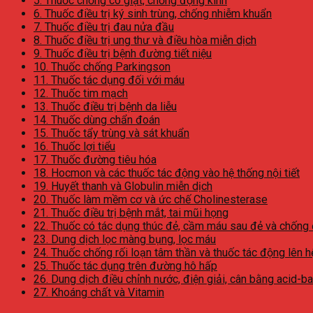
5. Thuốc chống co giật, chống động kinh
6. Thuốc điều trị ký sinh trùng, chống nhiễm khuẩn
7. Thuốc điều trị đau nửa đầu
8. Thuốc điều trị ung thư và điều hòa miễn dịch
9. Thuốc điều trị bệnh đường tiết niệu
10. Thuốc chống Parkingson
11. Thuốc tác dụng đối với máu
12. Thuốc tim mạch
13. Thuốc điều trị bệnh da liễu
14. Thuốc dùng chẩn đoán
15. Thuốc tẩy trùng và sát khuẩn
16. Thuốc lợi tiểu
17. Thuốc đường tiêu hóa
18. Hocmon và các thuốc tác động vào hệ thống nội tiết
19. Huyết thanh và Globulin miễn dịch
20. Thuốc làm mềm cơ và ức chế Cholinesterase
21. Thuốc điều trị bệnh mắt, tai mũi họng
22. Thuốc có tác dụng thúc đẻ, cầm máu sau đẻ và chống
23. Dung dịch lọc màng bụng, lọc máu
24. Thuốc chống rối loạn tâm thần và thuốc tác động lên h
25. Thuốc tác dụng trên đường hô hấp
26. Dung dịch điều chỉnh nước, điện giải, cân bằng acid-b
27. Khoáng chất và Vitamin