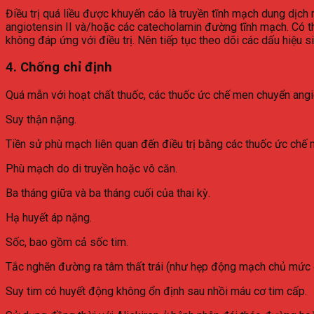
Điều trị quá liều được khuyến cáo là truyền tĩnh mạch dung dịch
angiotensin II và/hoặc các catecholamin đường tĩnh mạch. Có th
không đáp ứng với điều trị. Nên tiếp tục theo dõi các dấu hiệu si
4. Chống chỉ định
Quá mẫn với hoạt chất thuốc, các thuốc ức chế men chuyển angi
Suy thận nặng.
Tiền sử phù mạch liên quan đến điều trị bằng các thuốc ức chế
Phù mạch do di truyền hoặc vô căn.
Ba tháng giữa và ba tháng cuối của thai kỳ.
Hạ huyết áp nặng.
Sốc, bao gồm cả sốc tim.
Tắc nghẽn đường ra tâm thất trái (như hẹp động mạch chủ mức 
Suy tim có huyết động không ổn định sau nhồi máu cơ tim cấp.