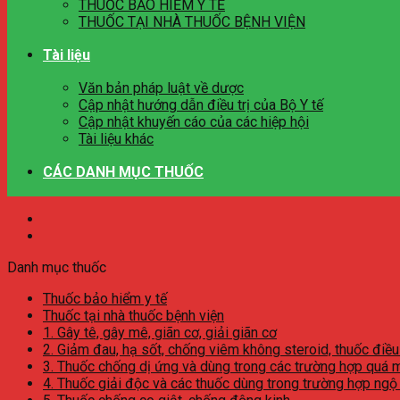
THUỐC BẢO HIỂM Y TẾ
THUỐC TẠI NHÀ THUỐC BỆNH VIỆN
Tài liệu
Văn bản pháp luật về dược
Cập nhật hướng dẫn điều trị của Bộ Y tế
Cập nhật khuyến cáo của các hiệp hội
Tài liệu khác
CÁC DANH MỤC THUỐC
Danh mục thuốc
Thuốc bảo hiểm y tế
Thuốc tại nhà thuốc bệnh viện
1. Gây tê, gây mê, giãn cơ, giải giãn cơ
2. Giảm đau, hạ sốt, chống viêm không steroid, thuốc điều
3. Thuốc chống dị ứng và dùng trong các trường hợp quá 
4. Thuốc giải độc và các thuốc dùng trong trường hợp ngộ