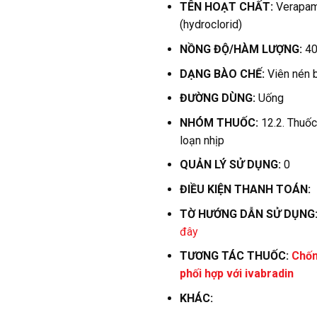
TÊN HOẠT CHẤT:
Verapam
(hydroclorid)
NỒNG ĐỘ/HÀM LƯỢNG:
4
DẠNG BÀO CHẾ:
Viên nén 
ĐƯỜNG DÙNG:
Uống
NHÓM THUỐC:
12.2. Thuố
loạn nhịp
QUẢN LÝ SỬ DỤNG:
0
ĐIỀU KIỆN THANH TOÁN:
TỜ HƯỚNG DẪN SỬ DỤNG
đây
TƯƠNG TÁC THUỐC:
Chốn
phối hợp với ivabradin
KHÁC: