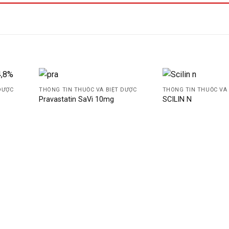
DƯỢC
THÔNG TIN THUỐC VÀ BIỆT DƯỢC
THÔNG TIN THUỐC VÀ 
Pravastatin SaVi 10mg
SCILIN N