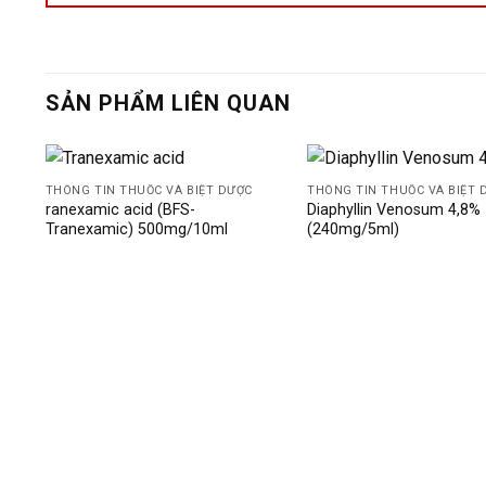
SẢN PHẨM LIÊN QUAN
THÔNG TIN THUỐC VÀ BIỆT DƯỢC
THÔNG TIN THUỐC VÀ BIỆT 
ranexamic acid (BFS-
Diaphyllin Venosum 4,8%
Tranexamic) 500mg/10ml
(240mg/5ml)