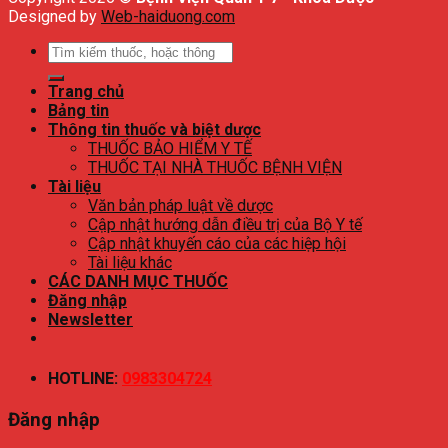
Designed by
Web-haiduong.com
Tìm
kiếm:
Trang chủ
Bảng tin
Thông tin thuốc và biệt dược
THUỐC BẢO HIỂM Y TẾ
THUỐC TẠI NHÀ THUỐC BỆNH VIỆN
Tài liệu
Văn bản pháp luật về dược
Cập nhật hướng dẫn điều trị của Bộ Y tế
Cập nhật khuyến cáo của các hiệp hội
Tài liệu khác
CÁC DANH MỤC THUỐC
Đăng nhập
Newsletter
HOTLINE:
0983304724
Đăng nhập