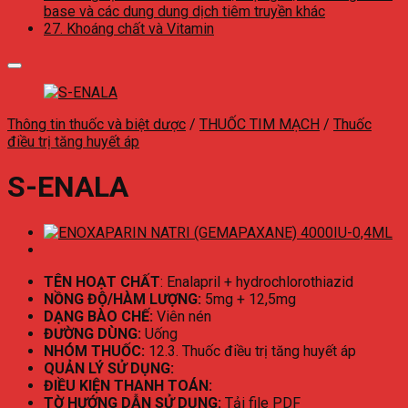
base và các dung dung dịch tiêm truyền khác
27. Khoáng chất và Vitamin
Thông tin thuốc và biệt dược
/
THUỐC TIM MẠCH
/
Thuốc
điều trị tăng huyết áp
S-ENALA
TÊN HOẠT CHẤT
: Enalapril + hydrochlorothiazid
NỒNG ĐỘ/HÀM LƯỢNG:
5mg + 12,5mg
DẠNG BÀO CHẾ:
Viên nén
ĐƯỜNG DÙNG:
Uống
NHÓM THUỐC:
12.3. Thuốc điều trị tăng huyết áp
QUẢN LÝ SỬ DỤNG:
ĐIỀU KIỆN THANH TOÁN:
TỜ HƯỚNG DẪN SỬ DỤNG:
Tải file PDF