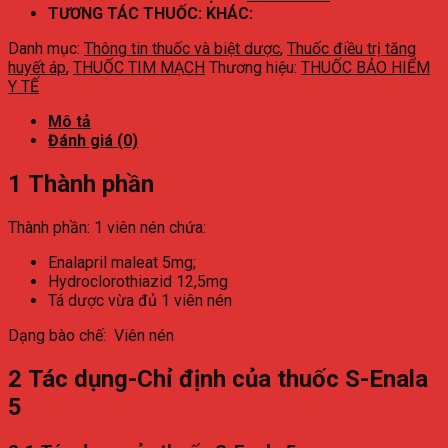
TƯƠNG TÁC THUỐC: KHÁC:
Danh mục:
Thông tin thuốc và biệt dược
,
Thuốc điều trị tăng
huyết áp
,
THUỐC TIM MẠCH
Thương hiệu:
THUỐC BẢO HIỂM
Y TẾ
Mô tả
Đánh giá (0)
1
Thành phần
Thành phần: 1 viên nén chứa:
Enalapril maleat 5mg;
Hydroclorothiazid 12,5mg
Tá dược vừa đủ 1 viên nén
Dạng bào chế: Viên nén
2
Tác dụng-Chỉ định của thuốc S-Enala
5