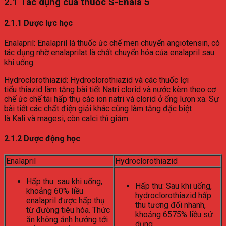
2.1 Tác dụng của thuốc S-Enala 5
2.1.1 Dược lực học
Enalapril: Enalapril là thuốc ức chế men chuyển angiotensin, có
tác dụng nhờ enalaprilat là chất chuyển hóa của enalapril sau
khi uống.
Hydroclorothiazid: Hydroclorothiazid và các thuốc lợi
tiểu thiazid làm tăng bài tiết Natri clorid và nước kèm theo cơ
chế ức chế tái hấp thụ các ion natri và clorid ở ống lượn xa. Sự
bài tiết các chất điện giải khác cũng làm tăng đặc biệt
là Kali và magesi, còn calci thì giảm.
2.1.2 Dược động học
Enalapril
Hydroclorothiazid
Hấp thu: sau khi uống,
Hấp thu: Sau khi uống,
khoảng 60% liều
hydroclorothiazid hấp
enalapril được hấp thụ
thu tương đối nhanh,
từ đường tiêu hóa. Thức
khoảng 6575% liều sử
ăn không ảnh hưởng tới
dụng.