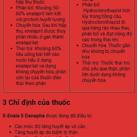
hấp thụ thuốc.
Phân bố:
Phân bố: Khoảng 50-
Hydroclorothiazid tích
60% enalapril liên kết
lũy trong hồng cầu.
với protein huyết tương.
Hydroclorothiazid đi
Chuyển hóa: Sau khi hấp
qua hàng rào nhau thai,
thụ, enalapril được thủy
phân bổ và đạt nồng độ
phân nhiều ở gan thành
cao trong thai nhi.
enalaprilat.
Chuyển hóa: Thuốc gần
Thải trừ: Khoảng 60%
như không bị chuyển
liều uống bài tiết vào
hóa
nước tiểu ở dạng
Thải trừ: Thuốc thải trừ
enalaprilat và dạng
chủ yếu qua thận, phần
không chuyển hóa, phần
lớn dưới dạng không
còn lại của thuốc đào
chuyển hóa.
thải theo phân.
3
Chỉ định của thuốc
S-Enala 5 Danapha
được dùng để điều trị:
Các mức độ tăng huyết áp vô căn.
Tăng huyết áp do bệnh lý thận.