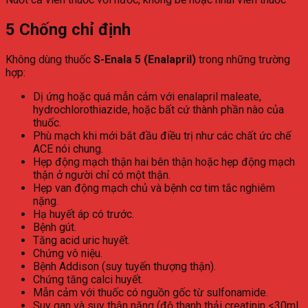
5
Chống chỉ định
Không dùng thuốc
S-Enala 5 (Enalapril)
trong những trường
hợp:
Dị ứng hoặc quá mẫn cảm với enalapril maleate,
hydrochlorothiazide, hoặc bất cứ thành phần nào của
thuốc.
Phù mạch khi mới bắt đầu điều trị như các chất ức chế
ACE nói chung.
Hẹp động mạch thận hai bên thận hoặc hẹp động mạch
thận ở người chỉ có một thận.
Hẹp van động mạch chủ và bệnh cơ tim tắc nghiêm
nặng.
Hạ huyết áp có trước.
Bệnh gút.
Tăng acid uric huyết.
Chứng vô niệu.
Bệnh Addison (suy tuyến thượng thận).
Chứng tăng calci huyết.
Mẫn cảm với thuốc có nguồn gốc từ sulfonamide.
Suy gan và suy thận nặng (độ thanh thải creatinin <30ml