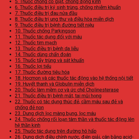
5. Thuốc chống co giật, chống động kinh
6. Thuốc điều trị ký sinh trùng, chống nhiễm khuẩn
7. Thuốc điều trị đau nửa đầu
8. Thuốc điều trị ung thư và điều hòa miễn dịch
9. Thuốc điều trị bệnh đường tiết niệu
10. Thuốc chống Parkingson
11. Thuốc tác dụng đối với máu
12. Thuốc tim mạch
13. Thuốc điều trị bệnh da liễu
14. Thuốc dùng chẩn đoán
15. Thuốc tẩy trùng và sát khuẩn
16. Thuốc lợi tiểu
17. Thuốc đường tiêu hóa
18. Hocmon và các thuốc tác động vào hệ thống nội tiết
19. Huyết thanh và Globulin miễn dịch
20. Thuốc làm mềm cơ và ức chế Cholinesterase
21. Thuốc điều trị bệnh mắt, tai mũi họng
22. Thuốc có tác dụng thúc đẻ, cầm máu sau đẻ và
chống đẻ non
23. Dung dịch lọc màng bụng, lọc máu
24. Thuốc chống rối loạn tâm thần và thuốc tác động lên
hệ thần kinh
25. Thuốc tác dụng trên đường hô hấp
26. Dung dịch điều chỉnh nước, điện giải, cân bằng acid-