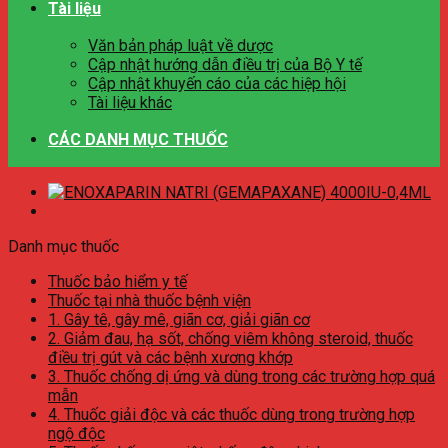
Tài liệu
Văn bản pháp luật về dược
Cập nhật hướng dẫn điều trị của Bộ Y tế
Cập nhật khuyến cáo của các hiệp hội
Tài liệu khác
CÁC DANH MỤC THUỐC
Danh mục thuốc
Thuốc bảo hiểm y tế
Thuốc tại nhà thuốc bệnh viện
1. Gây tê, gây mê, giãn cơ, giải giãn cơ
2. Giảm đau, hạ sốt, chống viêm không steroid, thuốc
điều trị gút và các bệnh xương khớp
3. Thuốc chống dị ứng và dùng trong các trường hợp quá
mẫn
4. Thuốc giải độc và các thuốc dùng trong trường hợp
ngộ độc