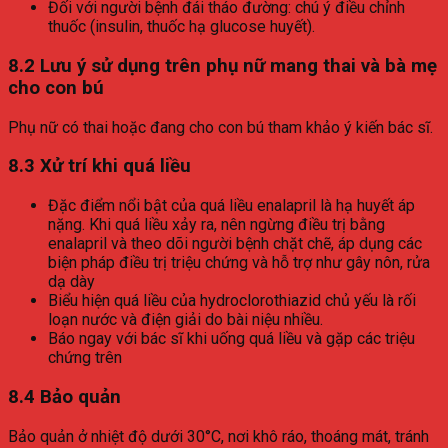
Đối với người bệnh đái tháo đường: chú ý điều chỉnh
thuốc (insulin, thuốc hạ glucose huyết).
8.2 Lưu ý sử dụng trên phụ nữ mang thai và bà mẹ
cho con bú
Phụ nữ có thai hoặc đang cho con bú tham khảo ý kiến bác sĩ.
8.3 Xử trí khi quá liều
Đặc điểm nổi bật của quá liều enalapril là hạ huyết áp
nặng. Khi quá liều xảy ra, nên ngừng điều trị bằng
enalapril và theo dõi người bệnh chặt chẽ, áp dụng các
biện pháp điều trị triệu chứng và hỗ trợ như gây nôn, rửa
dạ dày
Biểu hiện quá liều của hydroclorothiazid chủ yếu là rối
loạn nước và điện giải do bài niệu nhiều.
Báo ngay với bác sĩ khi uống quá liều và gặp các triệu
chứng trên
8.4 Bảo quản
Bảo quản ở nhiệt độ dưới 30°C, nơi khô ráo, thoáng mát, tránh