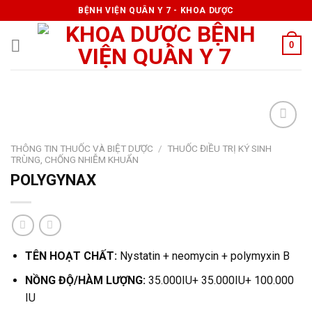
Skip
BỆNH VIỆN QUÂN Y 7 - KHOA DƯỢC
to
content
0
THÔNG TIN THUỐC VÀ BIỆT DƯỢC
/
THUỐC ĐIỀU TRỊ KÝ SINH
TRÙNG, CHỐNG NHIỄM KHUẨN
POLYGYNAX
TÊN HOẠT CHẤT:
Nystatin + neomycin + polymyxin B
NỒNG ĐỘ/HÀM LƯỢNG:
35.000IU+ 35.000IU+ 100.000
IU