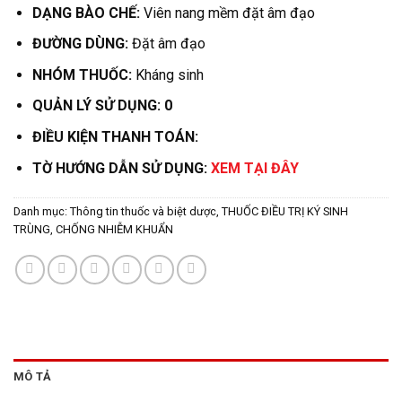
DẠNG BÀO CHẾ:
Viên nang mềm đặt âm đạo
ĐƯỜNG DÙNG:
Đặt âm đạo
NHÓM THUỐC:
Kháng sinh
QUẢN LÝ SỬ DỤNG: 0
ĐIỀU KIỆN THANH TOÁN:
TỜ HƯỚNG DẪN SỬ DỤNG:
XEM TẠI ĐÂY
Danh mục:
Thông tin thuốc và biệt dược
,
THUỐC ĐIỀU TRỊ KÝ SINH
TRÙNG, CHỐNG NHIỄM KHUẨN
MÔ TẢ