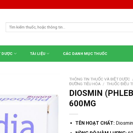
Tìm
kiếm:
T DƯỢC
TÀI LIỆU
CÁC DANH MỤC THUỐC
THÔNG TIN THUỐC VÀ BIỆT DƯỢC
ĐƯỜNG TIÊU HÓA
/
THUỐC ĐIỀU TR
DIOSMIN (PHLEB
600MG
TÊN HOẠT CHẤT:
Diosmi