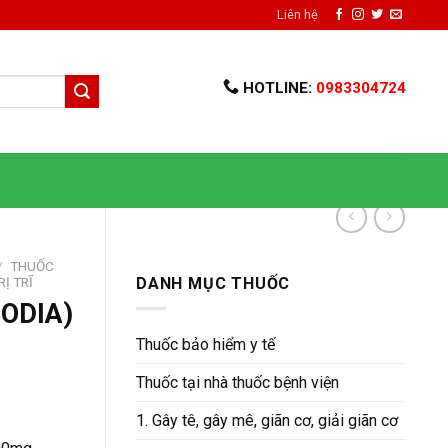
Liên hệ
HOTLINE:
0983304724
/
THUỐC
Ị TRĨ
DANH MỤC THUỐC
ODIA)
Thuốc bảo hiểm y tế
Thuốc tại nhà thuốc bệnh viện
n
1. Gây tê, gây mê, giãn cơ, giải giãn cơ