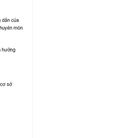
g dẫn của
 chuyên môn
h hưởng
 cơ sở