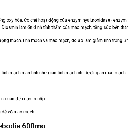
ống oxy hóa, ức chế hoạt động của enzym hyaluronidase- enzym
đó Diosmin làm ổn định tính thấm của mao mạch, tăng sức bền thà
động mạch, tĩnh mạch và mao mạch, do đó làm giảm tình trạng ứ 
m tĩnh mạch mãn tính như giãn tĩnh mạch chi dưới, giãn mao mạch.
n quan đến cơn trĩ cấp.
ng dễ vỡ mao mạch.
lebodia 600mg