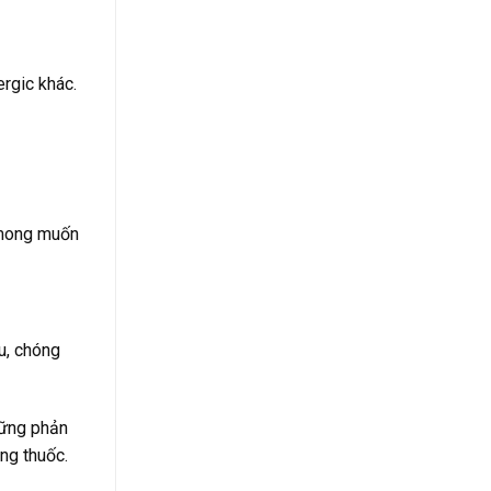
rgic khác.
 mong muốn
u, chóng
những phản
ng thuốc.