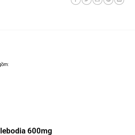
gồm:
hlebodia 600mg