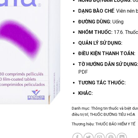
NỒNG ĐỘ/HÀM LƯỢNG:
6
DẠNG BÀO CHẾ
: Viên nén
ĐƯỜNG DÙNG:
Uống
NHÓM THUỐC:
17.6. Thuốc đ
QUẢN LÝ SỬ DỤNG:
ĐIỀU KIỆN THANH TOÁN:
T
Ờ HƯỚNG DẪN SỬ DỤNG
PDF
TƯƠNG TÁC THUỐC:
KHÁC:
Danh mục:
Thông tin thuốc và biệt dư
điều trị trĩ
,
THUỐC ĐƯỜNG TIÊU HÓA
Thương hiệu:
THUỐC BẢO HIỂM Y TẾ