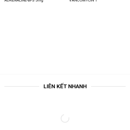
ADRENALINE-BFS 5mg
VANCOMYCIN 1
LIÊN KẾT NHANH