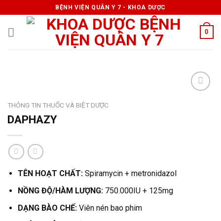
Skip
BỆNH VIỆN QUÂN Y 7 - KHOA DƯỢC
to
content
0
THÔNG TIN THUỐC VÀ BIỆT DƯỢC
DAPHAZY
TÊN HOẠT CHẤT:
Spiramycin + metronidazol
NỒNG ĐỘ/HÀM LƯỢNG:
750.000IU + 125mg
DẠNG BÀO CHẾ:
Viên nén bao phim