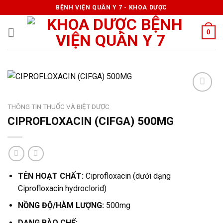
Skip
BỆNH VIỆN QUÂN Y 7 - KHOA DƯỢC
to
content
0
THÔNG TIN THUỐC VÀ BIỆT DƯỢC
CIPROFLOXACIN (CIFGA) 500MG
TÊN HOẠT CHẤT:
Ciprofloxacin (dưới dạng
Ciprofloxacin hydroclorid)
NỒNG ĐỘ/HÀM LƯỢNG:
500mg
DẠNG BÀO CHẾ: