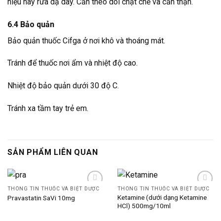
niệu hay rửa dạ dày. Cần theo dõi chặt chẽ và cẩn thận.
6.4 Bảo quản
Bảo quản thuốc Cifga ở nơi khô và thoáng mát.
Tránh để thuốc nơi ẩm và nhiệt độ cao.
Nhiệt độ bảo quản dưới 30 độ C.
Tránh xa tầm tay trẻ em.
SẢN PHẨM LIÊN QUAN
THÔNG TIN THUỐC VÀ BIỆT DƯỢC
THÔNG TIN THUỐC VÀ BIỆT DƯỢC
Ketamine (dưới dạng Ketamine
Pravastatin SaVi 10mg
HCl) 500mg/10ml