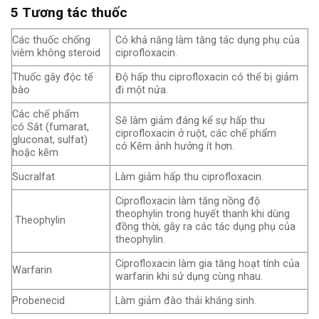
5
Tương tác thuốc
Các thuốc chống
Có khả năng làm tăng tác dụng phụ của
viêm không steroid
ciprofloxacin.
Thuốc gây độc tế
Độ hấp thu ciprofloxacin có thể bị giảm
bào
đi một nửa.
Các chế phẩm
Sẽ làm giảm đáng kể sự hấp thu
có Sắt (fumarat,
ciprofloxacin ở ruột, các chế phẩm
gluconat, sulfat)
có Kẽm ảnh hưởng ít hơn.
hoặc kẽm
Sucralfat
Làm giảm hấp thu ciprofloxacin.
Ciprofloxacin làm tăng nồng độ
theophylin trong huyết thanh khi dùng
Theophylin
đồng thời, gây ra các tác dụng phụ của
theophylin.
Ciprofloxacin làm gia tăng hoạt tính của
Warfarin
warfarin khi sử dụng cùng nhau.
Probenecid
Làm giảm đào thải kháng sinh.