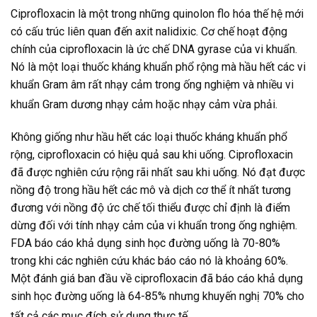
Ciprofloxacin là một trong những quinolon flo hóa thế hệ mới
có cấu trúc liên quan đến axit nalidixic. Cơ chế hoạt động
chính của ciprofloxacin là ức chế DNA gyrase của vi khuẩn.
Nó là một loại thuốc kháng khuẩn phổ rộng mà hầu hết các vi
khuẩn Gram âm rất nhạy cảm trong ống nghiệm và nhiều vi
khuẩn Gram dương nhạy cảm hoặc nhạy cảm vừa phải.
Không giống như hầu hết các loại thuốc kháng khuẩn phổ
rộng, ciprofloxacin có hiệu quả sau khi uống. Ciprofloxacin
đã được nghiên cứu rộng rãi nhất sau khi uống. Nó đạt được
nồng độ trong hầu hết các mô và dịch cơ thể ít nhất tương
đương với nồng độ ức chế tối thiểu được chỉ định là điểm
dừng đối với tính nhạy cảm của vi khuẩn trong ống nghiệm.
FDA báo cáo khả dụng sinh học đường uống là 70-80%
trong khi các nghiên cứu khác báo cáo nó là khoảng 60%.
Một đánh giá ban đầu về ciprofloxacin đã báo cáo khả dụng
sinh học đường uống là 64-85% nhưng khuyến nghị 70% cho
tất cả các mục đích sử dụng thực tế.