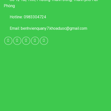
Phòng
Hotline:
0983304724
Email:
benhvienquany7.khoaduoc@gmail.com