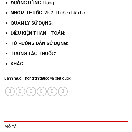
ĐƯỜNG DÙNG:
Uống
NHÓM THUỐC:
25.2. Thuốc chữa ho
QUẢN LÝ SỬ DỤNG:
ĐIỀU KIỆN THANH TOÁN:
TỜ HƯỚNG DẪN SỬ DỤNG:
TƯƠNG TÁC THUỐC:
KHÁC:
Danh mục:
Thông tin thuốc và biệt dược
MÔ TẢ