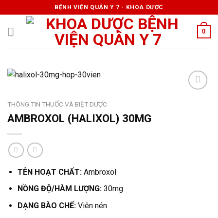
Skip
BỆNH VIỆN QUÂN Y 7 - KHOA DƯỢC
to
content
0
THÔNG TIN THUỐC VÀ BIỆT DƯỢC
AMBROXOL (HALIXOL) 30MG
TÊN HOẠT CHẤT:
Ambroxol
NỒNG ĐỘ/HÀM LƯỢNG:
30mg
DẠNG BÀO CHẾ:
Viên nén