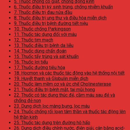
5. Thuốc chống co giật, chống động kinh
6. Thuốc điều trị ký sinh trùng, chống nhiễm khuẩn
7. Thuốc điều trị đau nửa đầu
8. Thuốc điều trị ung thư và điều hòa miễn dịch
9. Thuốc điều trị bệnh đường tiết niệu
10. Thuốc chống Parkingson
11. Thuốc tác dụng đối với máu
12. Thuốc tim mạch
13. Thuốc điều trị bệnh da liễu
14. Thuốc dùng chẩn đoán
15. Thuốc tẩy trùng và sát khuẩn
16. Thuốc lợi tiểu
17. Thuốc đường tiêu hóa
18. Hocmon và các thuốc tác động vào hệ thống nội tiết
19. Huyết thanh và Globulin miễn dịch
20. Thuốc làm mềm cơ và ức chế Cholinesterase
21. Thuốc điều trị bệnh mắt, tai mũi họng
22. Thuốc có tác dụng thúc đẻ, cầm máu sau đẻ và
chống đẻ non
23. Dung dịch lọc màng bụng, lọc máu
24. Thuốc chống rối loạn tâm thần và thuốc tác động lên
hệ thần kinh
25. Thuốc tác dụng trên đường hô hấp
26. Dung dịch điều chỉnh nước, điện giải, cân bằng acid-