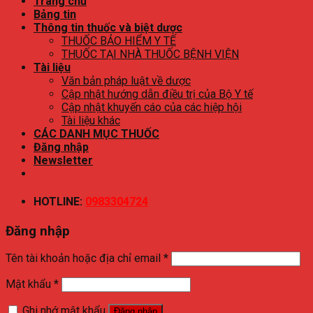
Trang chủ
Bảng tin
Thông tin thuốc và biệt dược
THUỐC BẢO HIỂM Y TẾ
THUỐC TẠI NHÀ THUỐC BỆNH VIỆN
Tài liệu
Văn bản pháp luật về dược
Cập nhật hướng dẫn điều trị của Bộ Y tế
Cập nhật khuyến cáo của các hiệp hội
Tài liệu khác
CÁC DANH MỤC THUỐC
Đăng nhập
Newsletter
HOTLINE:
0983304724
Đăng nhập
Tên tài khoản hoặc địa chỉ email
*
Mật khẩu
*
Ghi nhớ mật khẩu
Đăng nhập