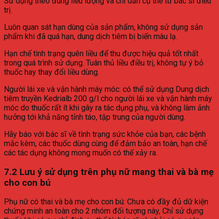
Sử dụng theo đúng liều lượng và chỉ dẫn cụ thể từ bác sĩ điều
trị.
Luôn quan sát hạn dùng của sản phẩm, không sử dụng sản
phẩm khi đã quá hạn, dung dịch tiêm bị biến màu lạ.
Hạn chế tình trạng quên liều để thu được hiệu quả tốt nhất
trong quá trình sử dụng. Tuân thủ liều điều trị, không tự ý bỏ
thuốc hay thay đổi liều dùng.
Người lái xe và vận hành máy móc: có thể sử dụng Dung dịch
tiêm truyền Kedrialb 200 g/l cho người lái xe và vận hành máy
móc do thuốc rất ít khi gây ra tác dụng phụ, và không làm ảnh
hưởng tới khả năng tỉnh táo, tập trung của người dùng.
Hãy báo với bác sĩ về tình trạng sức khỏe của bạn, các bệnh
mắc kèm, các thuốc dùng cùng để đảm bảo an toàn, hạn chế
các tác dụng không mong muốn có thể xảy ra.
7.2 Lưu ý sử dụng trên phụ nữ mang thai và bà mẹ
cho con bú
Phụ nữ có thai và bà mẹ cho con bú: Chưa có đầy đủ dữ kiện
chứng minh an toàn cho 2 nhóm đối tượng này, Chỉ sử dụng