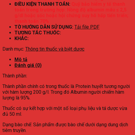
ĐIỀU KIỆN THANH TOÁN:
Quỹ bảo hiểm y tế thanh
toán trong trường hợp: Nồng độ albumin máu ≤ 2,5
g/dl hoặc sốc hoặc hội chứng suy hô hấp tiến triển;
thanh toán 70%
TỜ HƯỚNG DẪN SỬ DỤNG:
Tải file PDF
TƯƠNG TÁC THUỐC:
KHÁC:
Danh mục:
Thông tin thuốc và biệt dược
Mô tả
Đánh giá (0)
Thành phần:
Thành phần chính có trong thuốc là Protein huyết tương người
với hàm lượng 200 g/l. Trong đó Albumin người chiếm hàm
lượng là 95%.
Thuốc có sự kết hợp với một số loại phụ liệu và tá dược vừa
đủ 50 ml.
Dạng bào chế: Sản phẩm được bào chế dưới dạng dung dịch
tiêm truyền.