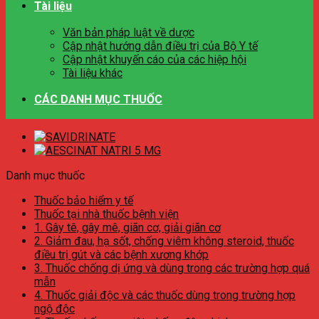
Tài liệu
Văn bản pháp luật về dược
Cập nhật hướng dẫn điều trị của Bộ Y tế
Cập nhật khuyến cáo của các hiệp hội
Tài liệu khác
CÁC DANH MỤC THUỐC
Danh mục thuốc
Thuốc bảo hiểm y tế
Thuốc tại nhà thuốc bệnh viện
1. Gây tê, gây mê, giãn cơ, giải giãn cơ
2. Giảm đau, hạ sốt, chống viêm không steroid, thuốc
điều trị gút và các bệnh xương khớp
3. Thuốc chống dị ứng và dùng trong các trường hợp quá
mẫn
4. Thuốc giải độc và các thuốc dùng trong trường hợp
ngộ độc