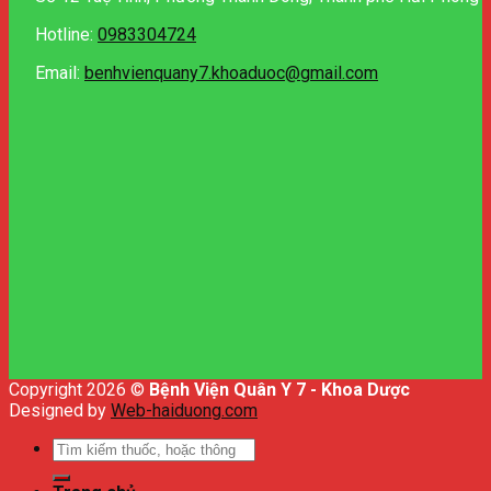
Hotline:
0983304724
Email:
benhvienquany7.khoaduoc@gmail.com
Copyright 2026 ©
Bệnh Viện Quân Y 7 - Khoa Dược
Designed by
Web-haiduong.com
Tìm
kiếm: