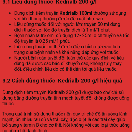
3.1 Liều dùng thuốc Kedrialb 200 g/l
Dung dịch tiêm truyền
Kedrialb 100ml
thường sử dụng
với liều thông thường được đề xuất như sau:
Liều dùng thuốc đối với người lớn: truyền 50 ml dung
dịch thuốc với tốc độ truyền dịch là 1 ml/1 phút.
Bệnh nhân là trẻ em: sử dụng 12- 25ml dịch truyền và tốc
độ truyền là 0.25 ml/1 phút.
Liều dùng thuốc có thể được điều chỉnh dựa vào tình
trạng của bệnh nhân và khả năng đáp ứng với thuốc.
Người bệnh cần tuyệt đối tuân thủ các quy định về liều
dùng đã được các bác sĩ khuyến cáo, không tự ý thay
đổi, điều chỉnh liều do có thể dẫn tới quá liều thuốc.
3.2 Cách dùng thuốc Kedrialb 200 g/l hiệu quả
Dung dịch tiêm truyền Kedrialb 200 g/l được bào chế chỉ sử
dụng bằng đường truyền tĩnh mạch tuyệt đối không được uống
thuốc.
Trong quá trình sử dụng thuốc nên duy trì chế độ ăn uống lành
mạnh, ăn nhiều rau củ và trái cây, đặc biệt là các trái cây giúp
bổ sung vitamin B cho cơ thể. Nói không với các loại thức uống
có cồn, chất kích thích.