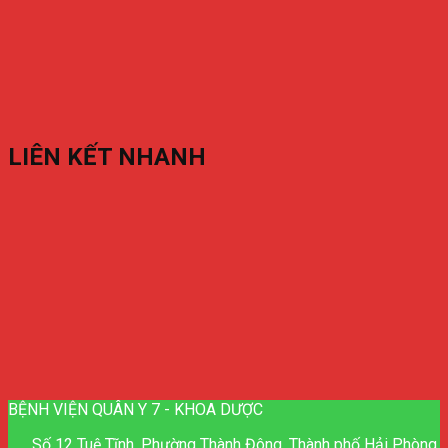
LIÊN KẾT NHANH
BỆNH VIỆN QUÂN Y 7 - KHOA DƯỢC
Số 12 Tuệ Tĩnh, Phường Thành Đông, Thành phố Hải Phòng