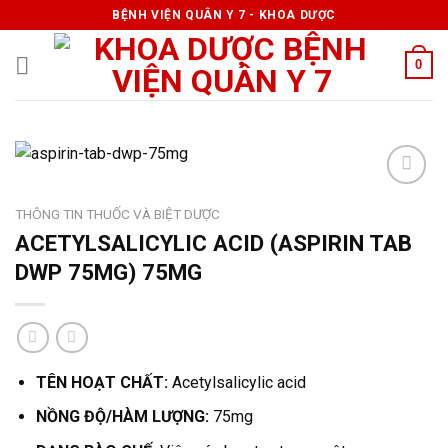
Skip
BỆNH VIỆN QUÂN Y 7 - KHOA DƯỢC
to
content
0
THÔNG TIN THUỐC VÀ BIỆT DƯỢC
ACETYLSALICYLIC ACID (ASPIRIN TAB
DWP 75MG) 75MG
TÊN HOẠT CHẤT:
Acetylsalicylic acid
NỒNG ĐỘ/HÀM LƯỢNG:
75mg