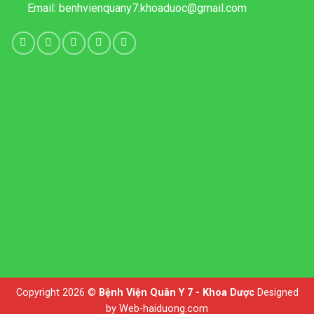
Email:
benhvienquany7.khoaduoc@gmail.com
Copyright 2026 ©
Bệnh Viện Quân Y 7 - Khoa Dược
Designed
by
Web-haiduong.com