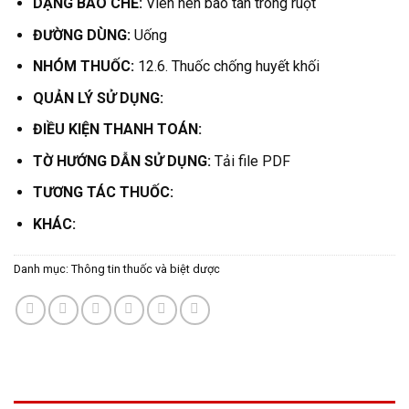
DẠNG BÀO CHẾ:
Viên nén bao tan trong ruột
ĐƯỜNG DÙNG:
Uống
NHÓM THUỐC:
12.6. Thuốc chống huyết khối
QUẢN LÝ SỬ DỤNG:
ĐIỀU KIỆN THANH TOÁN:
TỜ HƯỚNG DẪN SỬ DỤNG:
Tải file PDF
TƯƠNG TÁC THUỐC:
KHÁC:
Danh mục:
Thông tin thuốc và biệt dược