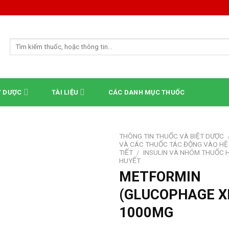
Tìm
kiếm:
T DƯỢC
TÀI LIỆU
CÁC DANH MỤC THUỐC
THÔNG TIN THUỐC VÀ BIỆT DƯỢC
VÀ CÁC THUỐC TÁC ĐỘNG VÀO HỆ
TIẾT
/
INSULIN VÀ NHÓM THUỐC 
HUYẾT
METFORMIN
(GLUCOPHAGE X
1000MG