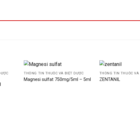
DƯỢC
THÔNG TIN THUỐC VÀ BIỆT DƯỢC
THÔNG TIN THUỐC VÀ 
Magnesi sulfat 750mg/5ml – 5ml
ZENTANIL
l