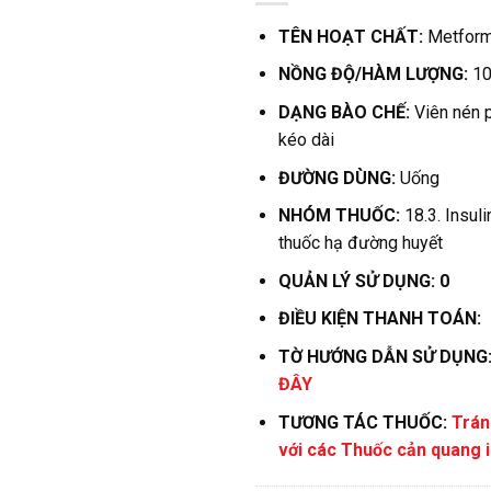
TÊN HOẠT CHẤT:
Metform
NỒNG ĐỘ/HÀM LƯỢNG:
1
DẠNG BÀO CHẾ:
Viên nén 
kéo dài
ĐƯỜNG DÙNG:
Uống
NHÓM THUỐC:
18.3. Insul
thuốc hạ đường huyết
QUẢN LÝ SỬ DỤNG: 0
ĐIỀU KIỆN THANH TOÁN:
TỜ HƯỚNG DẪN SỬ DỤNG
ĐÂY
TƯƠNG TÁC THUỐC:
Trán
với các Thuốc cản quang 