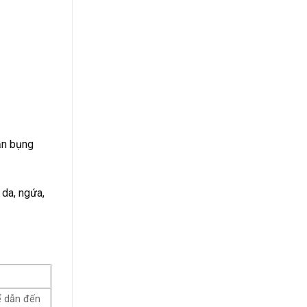
ần bụng
 da, ngứa,
ể dẫn đến