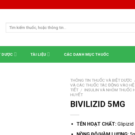
Tìm
kiếm:
T DƯỢC
TÀI LIỆU
CÁC DANH MỤC THUỐC
THÔNG TIN THUỐC VÀ BIỆT DƯỢC
VÀ CÁC THUỐC TÁC ĐỘNG VÀO HỆ
TIẾT
/
INSULIN VÀ NHÓM THUỐC 
HUYẾT
BIVILIZID 5MG
TÊN HOẠT CHẤT:
Glipizid
NỒNG ĐỘ/HÀM LƯỢNG:
5