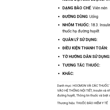
DẠNG BÀO CHẾ
: Viên nén
ĐƯỜNG DÙNG
: Uống
NHÓM THUỐC:
18.3. Insul
thuốc hạ đường huyết
QUẢN LÝ SỬ DỤNG:
ĐIỀU KIỆN THANH TOÁN:
TỜ HƯỚNG DẪN SỬ DỤNG
TƯƠNG TÁC THUỐC:
KHÁC:
Danh mục:
HOCMON VÀ CÁC THUỐC
VÀO HỆ THỐNG NỘI TIẾT
,
Insulin và 
đường huyết
,
Thông tin thuốc và biệt
Thương hiệu:
THUỐC BẢO HIỂM Y TẾ