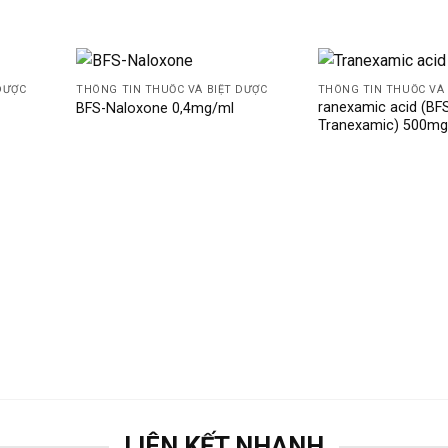
DƯỢC
THÔNG TIN THUỐC VÀ BIỆT DƯỢC
THÔNG TIN THUỐC VÀ 
ranexamic acid (BF
BFS-Naloxone 0,4mg/ml
Tranexamic) 500mg
LIÊN KẾT NHANH