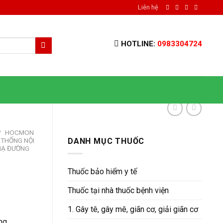
Liên hệ
HOTLINE:
0983304724
/
HOCMON
 THỐNG NỘI
DANH MỤC THUỐC
HẠ ĐƯỜNG
Thuốc bảo hiểm y tế
Thuốc tại nhà thuốc bệnh viện
1. Gây tê, gây mê, giãn cơ, giải giãn cơ
mg