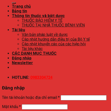
kiếm:
Trang chủ
Bảng tin
Thông tin thuốc và biệt dược
THUỐC BẢO HIỂM Y TẾ
THUỐC TẠI NHÀ THUỐC BỆNH VIỆN
Tài liệu
Văn bản pháp luật về dược
Cập nhật hướng dẫn điều trị của Bộ Y tế
Cập nhật khuyến cáo của các hiệp hội
Tài liệu khác
CÁC DANH MỤC THUỐC
Đăng nhập
Newsletter
HOTLINE:
0983304724
Đăng nhập
Tên tài khoản hoặc địa chỉ email
*
Mật khẩu
*