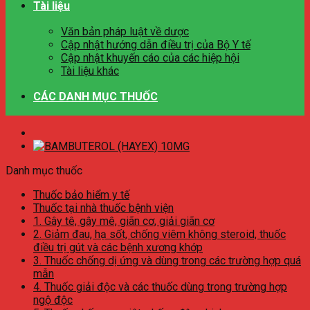
Tài liệu
Văn bản pháp luật về dược
Cập nhật hướng dẫn điều trị của Bộ Y tế
Cập nhật khuyến cáo của các hiệp hội
Tài liệu khác
CÁC DANH MỤC THUỐC
Danh mục thuốc
Thuốc bảo hiểm y tế
Thuốc tại nhà thuốc bệnh viện
1. Gây tê, gây mê, giãn cơ, giải giãn cơ
2. Giảm đau, hạ sốt, chống viêm không steroid, thuốc
điều trị gút và các bệnh xương khớp
3. Thuốc chống dị ứng và dùng trong các trường hợp quá
mẫn
4. Thuốc giải độc và các thuốc dùng trong trường hợp
ngộ độc