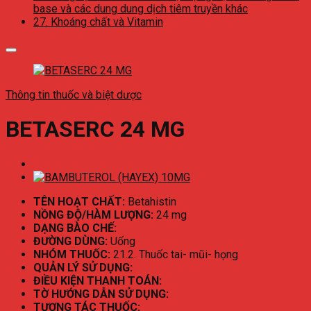
base và các dung dung dịch tiêm truyền khác
27. Khoáng chất và Vitamin
Thông tin thuốc và biệt dược
BETASERC 24 MG
TÊN HOẠT CHẤT:
Betahistin
NỒNG ĐỘ/HÀM LƯỢNG:
24 mg
DẠNG BÀO CHẾ:
ĐƯỜNG DÙNG:
Uống
NHÓM THUỐC:
21.2. Thuốc tai- mũi- họng
QUẢN LÝ SỬ DỤNG:
ĐIỀU KIỆN THANH TOÁN:
TỜ HƯỚNG DẪN SỬ DỤNG:
TƯƠNG TÁC THUỐC: