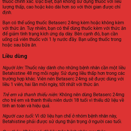
thuốc chính xác. Đặc biệt, bạn không sử dụng thuốc với liều
lượng thấp, cao hoặc kéo dài hơn so với thời gian được chỉ
định.
Bạn có thể uống thuốc Betaserc 24mg kèm hoặc không kèm
với thức ăn. Tuy nhiên, bạn có thể dùng thuốc kèm với thức ăn
để giảm tình trạng kích ứng dạ dày. Bên cạnh đó, bạn cần
uống cả viên thuốc với 1 ly nước đầy. Bạn uống thuốc trong
hoặc sau bữa ăn.
Liều dùng
Người lớn:
Thuốc này dành cho những bệnh nhân cần một liều
Betahistine 48 mg mỗi ngày. Sử dụng liều thấp hơn trong các
trường hợp khác. Viên nén Betaserc 24mg sẽ được dùng với
liều 1 viên, hai lần mỗi ngày, tốt nhất với thức ăn.
Trẻ em và thanh thiếu niên:
Không nên dùng Betaserc 24mg
cho trẻ em và thanh thiếu niên dưới 18 tuổi vì thiếu dữ liệu về
tính an toàn và hiệu quả.
Người cao tuổi:
Vì dữ liệu hạn chế ở nhóm bệnh nhân này,
Betahistine phải được sử dụng thận trọng ở người cao tuổi.