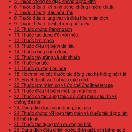
5. Thuốc chống co giật, chống động kinh
6. Thuốc điều trị ký sinh trùng, chống nhiễm khuẩn
7. Thuốc điều trị đau nửa đầu
8. Thuốc điều trị ung thư và điều hòa miễn dịch
9. Thuốc điều trị bệnh đường tiết niệu
10. Thuốc chống Parkingson
11. Thuốc tác dụng đối với máu
12. Thuốc tim mạch
13. Thuốc điều trị bệnh da liễu
14. Thuốc dùng chẩn đoán
15. Thuốc tẩy trùng và sát khuẩn
16. Thuốc lợi tiểu
17. Thuốc đường tiêu hóa
18. Hocmon và các thuốc tác động vào hệ thống nội tiết
19. Huyết thanh và Globulin miễn dịch
20. Thuốc làm mềm cơ và ức chế Cholinesterase
21. Thuốc điều trị bệnh mắt, tai mũi họng
22. Thuốc có tác dụng thúc đẻ, cầm máu sau đẻ và
chống đẻ non
23. Dung dịch lọc màng bụng, lọc máu
24. Thuốc chống rối loạn tâm thần và thuốc tác động lên
hệ thần kinh
25. Thuốc tác dụng trên đường hô hấp
26. Dung dịch điều chỉnh nước, điện giải, cân bằng acid-