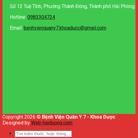
Số 12 Tuệ Tĩnh, Phường Thành Đông, Thành phố Hải Phòng
Hotline:
0983304724
Email:
benhvienquany7.khoaduoc@gmail.com
Copyright 2026 ©
Bệnh Viện Quân Y 7 - Khoa Dược
Designed by
Web-haiduong.com
Tìm