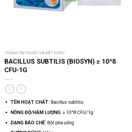
THÔNG TIN THUỐC VÀ BIỆT DƯỢC
BACILLUS SUBTILIS (BIOSYN) ≥ 10^8
CFU-1G
TÊN HOẠT CHẤT:
Bacillus subtilis
NỒNG ĐỘ/HÀM LƯỢNG
: ≥ 10^8 CFU/1g
DẠNG BÀO CHẾ:
Bột pha uống