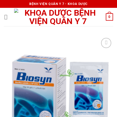
Skip
BỆNH VIỆN QUÂN Y 7 - KHOA DƯỢC
to
content
0