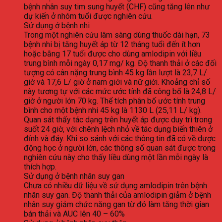
bệnh nhân suy tim sung huyết (CHF) cũng tăng lên như
dự kiến ở nhóm tuổi được nghiên cứu.
Sử dụng ở bệnh nhi
Trong một nghiên cứu lâm sàng dùng thuốc dài hạn, 73
bệnh nhi bị tăng huyết áp từ 12 tháng tuổi đến ít hơn
hoặc bằng 17 tuổi được cho dùng amlodipin với liều
trung bình mỗi ngày 0,17 mg/ kg. Độ thanh thải ở các đối
tượng có cân nặng trung bình 45 kg lần lượt là 23,7 L/
giờ và 17,6 L/ giờ ở nam giới và nữ giới. Khoảng chỉ số
này tương tự với các mức ước tính đã công bố là 24,8 L/
giờ ở người lớn 70 kg. Thể tích phân bố ước tính trung
bình cho một bệnh nhi 45 kg là 1130 L (25,11 L/ kg).
Quan sát thấy tác dạng trên huyết áp được duy trì trong
suốt 24 giờ, với chênh lệch nhỏ về tác dụng biến thiên ở
đỉnh và đáy. Khi so sánh với các thông tin đã có về dược
động học ở người lớn, các thông số quan sát được trong
nghiên cứu này cho thấy liều dùng một lần mỗi ngày là
thích hợp.
Sử dụng ở bệnh nhân suy gan
Chưa có nhiều dữ liệu về sử dụng amlodipin trên bệnh
nhân suy gan. Độ thanh thải của amlodipin giảm ở bệnh
nhân suy giảm chức năng gan từ đó làm tăng thời gian
bán thải và AUC lên 40 – 60%