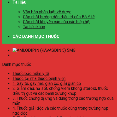
Tài liệu
Văn bản pháp luật về dược
Cập nhật hướng dẫn điều trị của Bộ Y tế
Cập nhật khuyến cáo của các hiệp hội
Tài liệu khác
CÁC DANH MỤC THUỐC
Danh mục thuốc
Thuốc bảo hiểm y tế
Thuốc tại nhà thuốc bệnh viện
1. Gây tê, gây mê, giãn cơ, giải giãn cơ
2. Giảm đau, hạ sốt, chống viêm không steroid, thuốc
điều trị gút và các bệnh xương khớp
3. Thuốc chống dị ứng và dùng trong các trường hợp quá
mẫn
4. Thuốc giải độc và các thuốc dùng trong trường hợp
ngộ độc