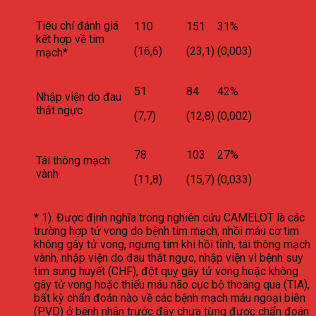
Tiêu chí đánh giá
110
151
31%
kết hợp về tim
(16,6)
(23,1)
(0,003)
mạch*
51
84
42%
Nhập viện do đau
thắt ngực
(7,7)
(12,8)
(0,002)
78
103
27%
Tái thông mạch
vành
(11,8)
(15,7)
(0,033)
* 1). Được định nghĩa trong nghiên cứu CAMELOT là các
trường hợp tử vong do bệnh tim mạch, nhồi máu cơ tim
không gây tử vong, ngưng tim khi hồi tỉnh, tái thông mạch
vành, nhập viện do đau thắt ngực, nhập viện vì bệnh suy
tim sung huyết (CHF), đột quỵ gây tử vong hoặc không
gây tử vong hoặc thiếu máu não cục bộ thoáng qua (TIA),
bất kỳ chẩn đoán nào về các bệnh mạch máu ngoại biên
(PVD) ở bệnh nhân trước đây chưa từng được chẩn đoán