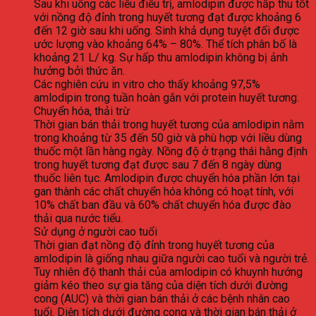
Sau khi uống các liều điều trị, amlodipin được hấp thu tốt
với nồng độ đỉnh trong huyết tương đạt được khoảng 6
đến 12 giờ sau khi uống. Sinh khả dụng tuyệt đối được
ước lượng vào khoảng 64% – 80%. Thể tích phân bố là
khoảng 21 L/ kg. Sự hấp thu amlodipin không bị ảnh
hưởng bởi thức ăn.
Các nghiên cứu in vitro cho thấy khoảng 97,5%
amlodipin trong tuần hoàn gắn với protein huyết tương.
Chuyển hóa, thải trừ
Thời gian bán thải trong huyết tương của amlodipin nằm
trong khoảng từ 35 đến 50 giờ và phù hợp với liều dùng
thuốc một lần hàng ngày. Nồng độ ở trạng thái hằng định
trong huyết tương đạt được sau 7 đến 8 ngày dùng
thuốc liên tục. Amlodipin được chuyển hóa phần lớn tại
gan thành các chất chuyển hóa không có hoạt tính, với
10% chất ban đầu và 60% chất chuyển hóa được đào
thải qua nước tiểu.
Sử dụng ở người cao tuổi
Thời gian đạt nồng độ đỉnh trong huyết tương của
amlodipin là giống nhau giữa người cao tuổi và người trẻ.
Tuy nhiên độ thanh thải của amlodipin có khuynh hướng
giảm kéo theo sự gia tăng của diện tích dưới đường
cong (AUC) và thời gian bán thải ở các bệnh nhân cao
tuổi. Diện tích dưới đường cong và thời gian bán thải ở