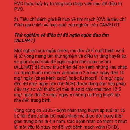
PVD hoặc bấy kỳ trường hợp nhập viện nào để điều trị
PVD.
2). Tiêu chí đánh giá kết hợp về tim mạch (CV) là tiêu chí
đánh giá chính về hiệu quả của nghiên cứu CAMELOT.
Thử nghiệm về điều trị để ngăn ngừa đau tim
(ALLHAT)
Một nghiên cứu ngẫu nhiên, mù đôi về tỉ suất bệnh và tỉ
lệ tử vong mang tên thử nghiệm về điều trị tăng huyết áp
và giảm lipid máu để ngăn ngừa nhồi máu cơ tim
(ALLHAT) đã được thực hiện để so sánh những liệu pháp
sử dụng thuốc mới hơn: amlodipin 2,5 mg/ ngày đến 10
mg/ ngày (chẹn kênh calci) hoặc lisinopril 10 mg/ ngày
đến 40 mg/ ngày (ức chế ACE) được dùng như liệu pháp
đầu tay so với thuốc lợi tiểu thiazid chlorthalidon 12,5
mg/ ngày đến 25 mg/ ngày ở những ca tăng huyết áp
nhẹ đến trung bình.
Tổng cộng có 33357 bệnh nhân tăng huyết áp tuổi từ 55
trở lên được phân bố ngẫu nhiên và theo dõi trong thời
gian trung bình là 4,9 năm. Các bệnh nhân có thêm ít nhất
là một yếu tố nguy cơ đối với bệnh mạch vành (CHD),