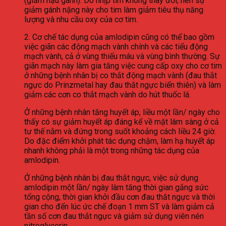
(giảm hậu gánh). Do nhịp tim không thay đổi, nên sự
giảm gánh nặng này cho tim làm giảm tiêu thụ năng
lượng và nhu cầu oxy của cơ tim.
2. Cơ chế tác dụng của amlodipin cũng có thể bao gồm
việc giãn các động mạch vành chính và các tiểu động
mạch vành, cả ở vùng thiếu máu và vùng bình thường. Sự
giãn mạch này làm gia tăng việc cung cấp oxy cho cơ tim
ở những bệnh nhân bị co thắt động mạch vành (đau thắt
ngực do Prinzmetal hay đau thắt ngực biến thiên) và làm
giảm các cơn co thắt mạch vành do hút thuốc lá.
Ở những bệnh nhân tăng huyết áp, liều một lần/ ngày cho
thấy có sự giảm huyết áp đáng kể về mặt lâm sàng ở cả
tư thế nằm và đứng trong suốt khoảng cách liều 24 giờ.
Do đặc điểm khởi phát tác dụng chậm, làm hạ huyết áp
nhanh không phải là một trong những tác dụng của
amlodipin.
Ở những bệnh nhân bị đau thắt ngực, việc sử dụng
amlodipin một lần/ ngày làm tăng thời gian gắng sức
tổng cộng, thời gian khởi đầu cơn đau thắt ngực và thời
gian cho đến lúc ức chế đoạn 1 mm ST và làm giảm cả
tần số cơn đau thắt ngực và giảm sử dụng viên nén
nitroglycerin.