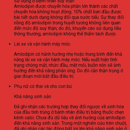
Sử dụng ở bệnh nhân suy thận
Amlodipin được chuyển hóa phần lớn thành các chất
chuyển hóa không hoạt động. 10% chất ban đầu được
bài tiết dưới dạng không đổi qua nước tiểu. Sự thay đổi
nồng độ amlodipin trong huyết tương không liên quan
đến mức độ suy thận; do đó, khuyến cáo sử dụng liều
thông thường, amlodipin không thể thẩm tách được.
Lái xe và vận hành máy móc
Amlodipin có hảnh hưởng nhẹ hoặc trung bình đến khả
năng lái xe và vận hành máy móc. Nếu xuất hiện tình
trạng chóng mặt, nhức đầu, mệt mỏi, buồn nôn sẽ ảnh
hưởng đến khả năng phản ứng. Do đó cần thận trọng ở
giai đoạn mới bắt đầu điều trị.
Phụ nữ có thai và cho con bú
Khả năng sinh sản
Đã ghi nhận các trường hơp thay đổi ngược về sinh hóa
của đầu tinh trùng ở bệnh nhân điều trị bằng thuốc chẹn
kênh calci. Chưa đủ dữ liệu về ảnh hưởng của amlodipin
đến khả năng sinh sản. Trong một nghiên cứu trên chuột,
đã ghi nhận các tác động bất lợi lên khả năng sinh sản ở