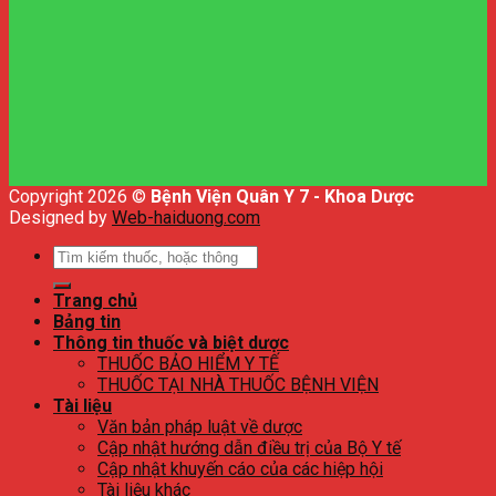
Copyright 2026 ©
Bệnh Viện Quân Y 7 - Khoa Dược
Designed by
Web-haiduong.com
Tìm
kiếm:
Trang chủ
Bảng tin
Thông tin thuốc và biệt dược
THUỐC BẢO HIỂM Y TẾ
THUỐC TẠI NHÀ THUỐC BỆNH VIỆN
Tài liệu
Văn bản pháp luật về dược
Cập nhật hướng dẫn điều trị của Bộ Y tế
Cập nhật khuyến cáo của các hiệp hội
Tài liệu khác