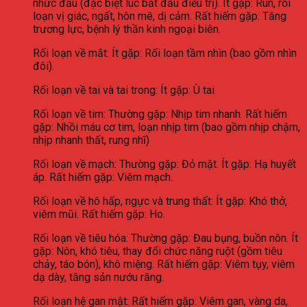
nhức đầu (đặc biệt lúc bắt đầu điều trị). Ít gặp: Run, rối
loạn vị giác, ngất, hôn mê, dị cảm. Rất hiếm gặp: Tăng
trương lực, bệnh lý thần kinh ngoại biên.
Rối loạn về mắt: Ít gặp: Rối loạn tầm nhìn (bao gồm nhìn
đôi).
Rối loạn về tai và tai trong: Ít gặp: Ù tai
Rối loạn về tim: Thường gặp: Nhịp tim nhanh. Rất hiếm
gặp: Nhồi máu cơ tim, loạn nhịp tim (bao gồm nhịp chậm,
nhịp nhanh thất, rung nhĩ)
Rối loạn về mạch: Thường gặp: Đỏ mặt. Ít gặp: Hạ huyết
áp. Rất hiếm gặp: Viêm mạch.
Rối loạn về hô hấp, ngực và trung thất: Ít gặp: Khó thở,
viêm mũi. Rất hiếm gặp: Ho.
Rối loạn về tiêu hóa: Thường gặp: Đau bụng, buồn nôn. Ít
gặp: Nôn, khó tiêu, thay đổi chức năng ruột (gồm tiêu
chảy, táo bón), khô miệng. Rất hiếm gặp: Viêm tụy, viêm
dạ dày, tăng sản nướu răng.
Rối loạn hệ gan mật: Rất hiếm gặp: Viêm gan, vàng da,