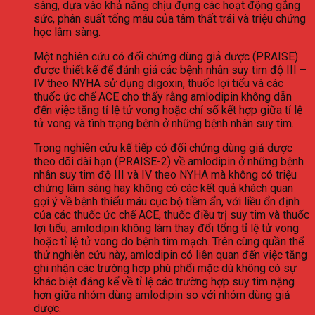
sàng, dựa vào khả năng chịu đựng các hoạt động gắng
sức, phân suất tống máu của tâm thất trái và triệu chứng
học lâm sàng.
Một nghiên cứu có đối chứng dùng giả dược (PRAISE)
được thiết kế để đánh giá các bệnh nhân suy tim độ III –
IV theo NYHA sử dụng digoxin, thuốc lợi tiểu và các
thuốc ức chế ACE cho thấy rằng amlodipin không dẫn
đến việc tăng tỉ lệ tử vong hoặc chỉ số kết hợp giữa tỉ lệ
tử vong và tình trạng bệnh ở những bệnh nhân suy tim.
Trong nghiên cứu kế tiếp có đối chứng dùng giả dược
theo dõi dài hạn (PRAISE-2) về amlodipin ở những bệnh
nhân suy tim độ III và IV theo NYHA mà không có triệu
chứng lâm sàng hay không có các kết quả khách quan
gợi ý về bệnh thiếu máu cục bộ tiềm ẩn, với liều ổn định
của các thuốc ức chế ACE, thuốc điều trị suy tim và thuốc
lợi tiểu, amlodipin không làm thay đổi tổng tỉ lệ tử vong
hoặc tỉ lệ tử vong do bệnh tim mạch. Trên cùng quần thể
thử nghiên cứu này, amlodipin có liên quan đến việc tăng
ghi nhận các trường hợp phù phổi mặc dù không có sự
khác biệt đáng kể về tỉ lệ các trường hợp suy tim nặng
hơn giữa nhóm dùng amlodipin so với nhóm dùng giả
dược.