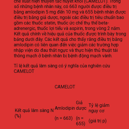
chế xuất hiện thuyên tắc huyết khối (CAMELOT). Trong
số những bệnh nhân này, có 663 người được điều trị
bằng amlodipin 5 mg đến 10 mg và 655 bệnh nhân được
điều trị bằng giả dược, ngoài các điều trị tiêu chuẩn bao
gồm các thuốc statin, thuốc ức chế thụ thể beta-
adrenergic, thuốc lợi tiểu và aspirin, trong vòng 2 năm.
Kết quả chính về hiệu quả của thuốc được trình bày trong
bảng dưới đây. Các kết quả cho thấy rằng điều trị bằng
amlodipin có liên quan đến việc giảm các trường hợp
nhập viện do đau thắt ngực và thực hiện thủ thuật tái
thông mạch ở bệnh nhân bị bệnh động mạch vành.
Tỉ lệ kết quả lâm sàng có ý nghĩa của nghiên cứu
CAMELOT
CAMELOT
Giả
Tỷ lệ giảm
Amlodipin
dược
Kết quả lâm sàng N
nguy cơ
(%)
(n = 663)
(n =
(giá trị p)
655)