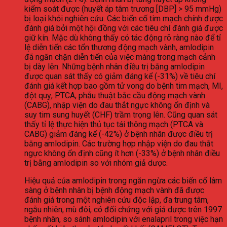
kiểm soát được (huyết áp tâm trương [DBP] > 95 mmHg)
bị loại khỏi nghiên cứu. Các biến cố tim mạch chính được
đánh giá bởi một hội đồng với các tiêu chí đánh giá được
giữ kín. Mặc dù không thấy có tác động rõ ràng nào để tỉ
lệ diễn tiến các tổn thương động mạch vành, amlodipin
đã ngăn chặn diễn tiến của việc màng trong mạch cảnh
bị dày lên. Những bệnh nhân điều trị bằng amlodipin
được quan sát thấy có giảm đáng kể (-31%) về tiêu chí
đánh giá kết hợp bao gồm tử vong do bệnh tim mạch, MI,
đột quỵ, PTCA, phẫu thuật bắc cầu động mạch vành
(CABG), nhập viện do đau thắt ngực không ổn định và
suy tim sung huyết (CHF) trầm trọng lên. Cũng quan sát
thấy tỉ lệ thực hiện thủ tục tái thông mạch (PTCA và
CABG) giảm đáng kể (-42%) ở bệnh nhân được điều trị
bằng amlodipin. Các trường hợp nhập viện do đau thắt
ngực không ổn định cũng ít hơn (-33%) ở bệnh nhân điều
trị bằng amlodipin so với nhóm giả dược.
Hiệu quả của amlodipin trong ngăn ngừa các biến cố lâm
sàng ở bệnh nhân bị bệnh động mạch vành đã được
đánh giá trong một nghiên cứu độc lập, đa trung tâm,
ngẫu nhiên, mù đôi, có đối chứng với giả dược trên 1997
bệnh nhân, so sánh amlodipin với enalapril trong việc hạn