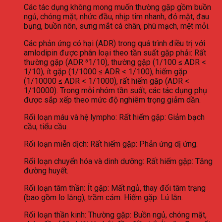
Các tác dụng không mong muốn thường gặp gồm buồn
ngủ, chóng mặt, nhức đầu, nhịp tim nhanh, đỏ mặt, đau
bụng, buồn nôn, sưng mắt cá chân, phù mạch, mệt mỏi.
Các phản ứng có hại (ADR) trong quá trình điều trị với
amlodipin được phân loại theo tần suất gặp phải: Rất
thường gặp (ADR ³1/10), thường gặp (1/100 ≤ ADR <
1/10), ít gặp (1/1000 ≤ ADR < 1/100), hiếm gặp
(1/10000 ≤ ADR < 1/1000), rất hiếm gặp (ADR <
1/10000). Trong mỗi nhóm tần suất, các tác dụng phụ
được sắp xếp theo mức độ nghiêm trọng giảm dần.
Rối loạn máu và hệ lympho: Rất hiếm gặp: Giảm bạch
cầu, tiểu cầu.
Rối loạn miễn dịch: Rất hiếm gặp: Phản ứng dị ứng.
Rối loạn chuyển hóa và dinh dưỡng: Rất hiếm gặp: Tăng
đường huyết.
Rối loạn tâm thần: Ít gặp: Mất ngủ, thay đổi tâm trạng
(bao gồm lo lắng), trầm cảm. Hiếm gặp: Lú lẫn.
Rối loạn thần kinh: Thường gặp: Buồn ngủ, chóng mặt,