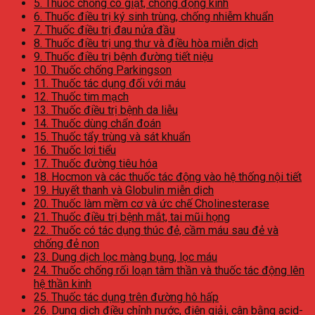
5. Thuốc chống co giật, chống động kinh
6. Thuốc điều trị ký sinh trùng, chống nhiễm khuẩn
7. Thuốc điều trị đau nửa đầu
8. Thuốc điều trị ung thư và điều hòa miễn dịch
9. Thuốc điều trị bệnh đường tiết niệu
10. Thuốc chống Parkingson
11. Thuốc tác dụng đối với máu
12. Thuốc tim mạch
13. Thuốc điều trị bệnh da liễu
14. Thuốc dùng chẩn đoán
15. Thuốc tẩy trùng và sát khuẩn
16. Thuốc lợi tiểu
17. Thuốc đường tiêu hóa
18. Hocmon và các thuốc tác động vào hệ thống nội tiết
19. Huyết thanh và Globulin miễn dịch
20. Thuốc làm mềm cơ và ức chế Cholinesterase
21. Thuốc điều trị bệnh mắt, tai mũi họng
22. Thuốc có tác dụng thúc đẻ, cầm máu sau đẻ và
chống đẻ non
23. Dung dịch lọc màng bụng, lọc máu
24. Thuốc chống rối loạn tâm thần và thuốc tác động lên
hệ thần kinh
25. Thuốc tác dụng trên đường hô hấp
26. Dung dịch điều chỉnh nước, điện giải, cân bằng acid-