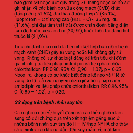
bao gồm MI hoặc đột quỵ trong > 6 tháng hoặc có hồ sơ
ghi nhận về các bệnh xơ vữa động mạch (CVD) khác
(tổng cộng 51,5%), đái tháo đường tuýp 2 (36,1%),
lipoprotein – C tỉ trọng cao (HDL – C) < 35 mg/ dL
(11,6%), phì đại tâm thất trái được chẩn đoán bằng điện
tâm đồ hoặc siêu âm tim (20,9%), hoặc hiện tại đang hút
thuốc lá (21,9%).
Tiêu chí đánh giá chính là tiêu chí kết hợp bao gồm bệnh
mạch vành (CHD) gây tử vong hoặc MI không gây tử
vong. Không có sự khác biệt đáng kể trên tiêu chí đánh
giá chính giữa liệu pháp amlodipin và liệu pháp chứa
chlorthalidon: RR 0,98, 95% CI [0,90 – 1,07], p = 0,65.
Ngoài ra, không có sự khác biệt đáng kể nào về tỉ lệ tử
vong do tất cả các nguyên nhân giữa liệu pháp chứa
amlodipin và liệu pháp chứa chlorthalidon: RR 0,96, 95%
CI [0,89 – 1,02], p = 0,20.
Sử dụng trên bệnh nhân suy tim
Các nghiên cứu về huyết động và các thử nghiệm lâm
sàng có đối chứng dựa trên xét nghiệm gắng sức ở
những bệnh nhân suy tim độ II – IV theo NYHA cho thấy
rằng amlodipin không dẫn đến suy giảm về mặt lâm