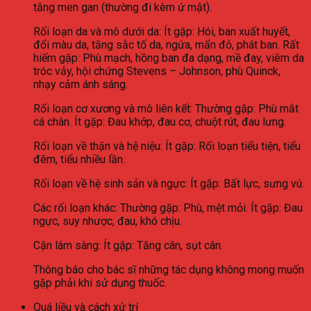
tăng men gan (thường đi kèm ứ mật).
Rối loạn da và mô dưới da: Ít gặp: Hói, ban xuất huyết,
đổi màu da, tăng sắc tố da, ngứa, mẩn đỏ, phát ban. Rất
hiếm gặp: Phù mạch, hồng ban đa dạng, mề đay, viêm da
tróc vảy, hội chứng Stevens – Johnson, phù Quinck,
nhạy cảm ánh sáng.
Rối loạn cơ xương và mô liên kết: Thường gặp: Phù mắt
cá chân. Ít gặp: Đau khớp, đau cơ, chuột rút, đau lưng.
Rối loạn về thận và hệ niệu: Ít gặp: Rối loạn tiểu tiện, tiểu
đêm, tiểu nhiều lần.
Rối loạn về hệ sinh sản và ngực: Ít gặp: Bất lực, sưng vú.
Các rối loạn khác: Thường gặp: Phù, mệt mỏi. Ít gặp: Đau
ngực, suy nhược, đau, khó chịu.
Cận lâm sàng: Ít gặp: Tăng cân, sụt cân.
Thông báo cho bác sĩ những tác dụng không mong muốn
gặp phải khi sử dụng thuốc.
Quá liều và cách xử trí