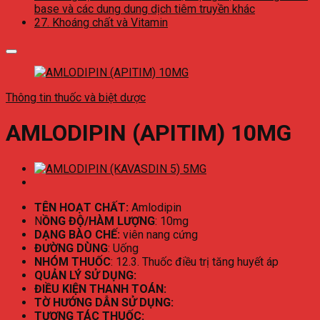
base và các dung dung dịch tiêm truyền khác
27. Khoáng chất và Vitamin
Thông tin thuốc và biệt dược
AMLODIPIN (APITIM) 10MG
TÊN HOẠT CHẤT:
Amlodipin
N
ỒNG ĐỘ/HÀM LƯỢNG
: 10mg
DẠNG BÀO CHẾ:
viên nang cứng
ĐƯỜNG DÙNG
: Uống
NHÓM THUỐC
: 12.3. Thuốc điều trị tăng huyết áp
QUẢN LÝ SỬ DỤNG:
ĐIỀU KIỆN THANH TOÁN:
TỜ HƯỚNG DẪN SỬ DỤNG:
TƯƠNG TÁC THUỐC: