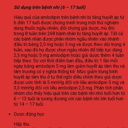
Sử dụng trên bệnh nhi (6 – 17 tuổi)
Hiệu quả của amlodipin trên bệnh nhi bị tăng huyết áp từ
6 đến 17 tuổi được chứng minh trong một thử nghiệm
dùng thuốc ngẫu nhiên, đối chứng giả dược, mù đôi
trong 8 tuần trên 268 bệnh nhân bị tăng huyết áp. Tất cả
các bệnh nhân được phân nhóm ngẫu nhiên vào nhánh
điều trị bằng 2,5 mg hoặc 5 mg và được theo dõi trong 4
tuần, sau đó họ được chọn ngẫu nhiên để tiếp tục dùng
2,5 mg hoặc 5 mg amlodipin hoặc giả dược thêm 4 tuần
tiếp theo. So với thời điểm ban đầu, điều trị 1 lần mỗi
ngày bằng amlodipin 5 mg làm giảm huyết áp tâm thu và
tâm trương có ý nghĩa thống kê. Mức giảm trung bình
huyết áp tâm thu ở tư thế ngồi điều chỉnh theo giả dược
được ước tính là 5 mmHg đối với liều amlodipin 5 mg và
3,3 mmHg đối với liều amlodipin 2,5 mg. Phân tích phân
nhóm cho thấy hiệu quả trên các bệnh nhi nhỏ tuổi hơn từ
6 – 13 tuổi là tương đương với các bệnh nhi lớn tuổi hơn
từ 14 – 17 tuổi.
Dược động học
Hấp thu