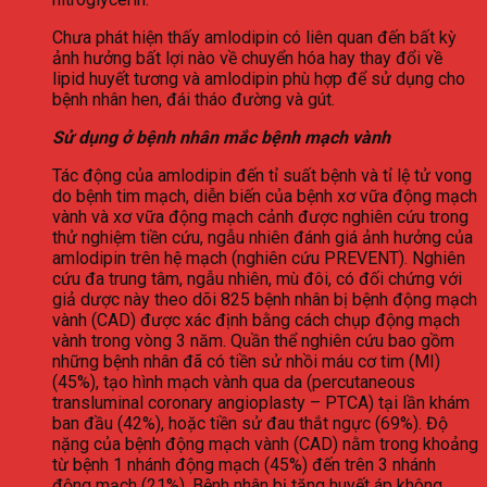
Chưa phát hiện thấy amlodipin có liên quan đến bất kỳ
ảnh hưởng bất lợi nào về chuyển hóa hay thay đổi về
lipid huyết tương và amlodipin phù hợp để sử dụng cho
bệnh nhân hen, đái tháo đường và gút.
Sử dụng ở bệnh nhân mắc bệnh mạch vành
Tác động của amlodipin đến tỉ suất bệnh và tỉ lệ tử vong
do bệnh tim mạch, diễn biến của bệnh xơ vữa động mạch
vành và xơ vữa động mạch cảnh được nghiên cứu trong
thử nghiệm tiền cứu, ngẫu nhiên đánh giá ảnh hưởng của
amlodipin trên hệ mạch (nghiên cứu PREVENT). Nghiên
cứu đa trung tâm, ngẫu nhiên, mù đôi, có đối chứng với
giả dược này theo dõi 825 bệnh nhân bị bệnh động mạch
vành (CAD) được xác định bằng cách chụp động mạch
vành trong vòng 3 năm. Quần thể nghiên cứu bao gồm
những bệnh nhân đã có tiền sử nhồi máu cơ tim (MI)
(45%), tạo hình mạch vành qua da (percutaneous
transluminal coronary angioplasty – PTCA) tại lần khám
ban đầu (42%), hoặc tiền sử đau thắt ngực (69%). Độ
nặng của bệnh động mạch vành (CAD) nằm trong khoảng
từ bệnh 1 nhánh động mạch (45%) đến trên 3 nhánh
động mạch (21%). Bệnh nhân bị tăng huyết áp không