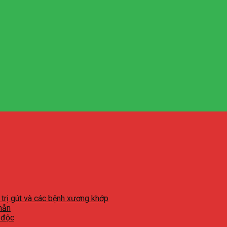
 trị gút và các bệnh xương khớp
mẫn
 độc