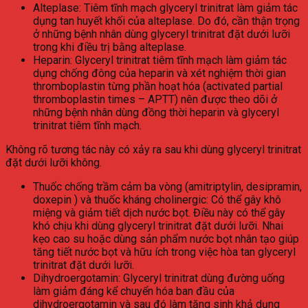
Alteplase: Tiêm tĩnh mạch glyceryl trinitrat làm giảm tác
dụng tan huyết khối của alteplase. Do đó, cần thận trọng
ở những bệnh nhân dùng glyceryl trinitrat đặt dưới lưỡi
trong khi điều trị bằng alteplase.
Heparin: Glyceryl trinitrat tiêm tĩnh mạch làm giảm tác
dụng chống đông của heparin và xét nghiệm thời gian
thromboplastin từng phần hoạt hóa (activated partial
thromboplastin times – APTT) nên được theo dõi ở
những bệnh nhân dùng đồng thời heparin và glyceryl
trinitrat tiêm tĩnh mạch.
Không rõ tương tác này có xảy ra sau khi dùng glyceryl trinitrat
đặt dưới lưỡi không.
Thuốc chống trầm cảm ba vòng (amitriptylin, desipramin,
doxepin ) và thuốc kháng cholinergic: Có thể gây khô
miệng và giảm tiết dịch nước bọt. Điều này có thể gây
khó chịu khi dùng glyceryl trinitrat đặt dưới lưỡi. Nhai
kẹo cao su hoặc dùng sản phẩm nước bọt nhân tạo giúp
tăng tiết nước bọt và hữu ích trong việc hòa tan glyceryl
trinitrat đặt dưới lưỡi.
Dihydroergotamin: Glyceryl trinitrat dùng đường uống
làm giảm đáng kể chuyển hóa ban đầu của
dihydroergotamin và sau đó làm tăng sinh khả dụng