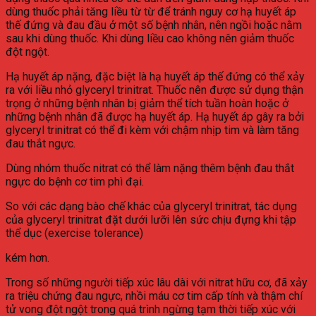
dùng thuốc phải tăng liều từ từ để tránh nguy cơ hạ huyết áp
thế đứng và đau đầu ở một số bệnh nhân, nên ngồi hoặc nằm
sau khi dùng thuốc. Khi dùng liều cao không nên giảm thuốc
đột ngột.
Hạ huyết áp nặng, đặc biệt là hạ huyết áp thế đứng có thể xảy
ra với liều nhỏ glyceryl trinitrat. Thuốc nên được sử dụng thận
trọng ở những bệnh nhân bị giảm thể tích tuần hoàn hoặc ở
những bệnh nhân đã được hạ huyết áp. Hạ huyết áp gây ra bởi
glyceryl trinitrat có thể đi kèm với chậm nhịp tim và làm tăng
đau thắt ngực.
Dùng nhóm thuốc nitrat có thể làm nặng thêm bệnh đau thắt
ngực do bệnh cơ tim phì đại.
So với các dạng bào chế khác của glyceryl trinitrat, tác dụng
của glyceryl trinitrat đặt dưới lưỡi lên sức chịu đựng khi tập
thể dục (exercise tolerance)
kém hơn.
Trong số những người tiếp xúc lâu dài với nitrat hữu cơ, đã xảy
ra triệu chứng đau ngực, nhồi máu cơ tim cấp tính và thậm chí
tử vong đột ngột trong quá trình ngừng tạm thời tiếp xúc với