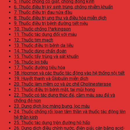
5. Thuốc chống co giật, chống động kinh
6. Thuốc điều trị ký sinh trùng, chống nhiễm khuẩn
7. Thuốc điều trị đau nửa đầu
8. Thuốc điều trị ung thư và điều hòa miễn dịch
9. Thuốc điều trị bệnh đường tiết niệu
10. Thuốc chống Parkingson
11. Thuốc tác dụng đối với máu
12. Thuốc tim mạch
13. Thuốc điều trị bệnh da liễu
14. Thuốc dùng chẩn đoán
15. Thuốc tẩy trùng và sát khuẩn
16. Thuốc lợi tiểu
17. Thuốc đường tiêu hóa
18. Hocmon và các thuốc tác động vào hệ thống nội tiết
19. Huyết thanh và Globulin miễn dịch
20. Thuốc làm mềm cơ và ức chế Cholinesterase
21. Thuốc điều trị bệnh mắt, tai mũi họng
22. Thuốc có tác dụng thúc đẻ, cầm máu sau đẻ và
chống đẻ non
23. Dung dịch lọc màng bụng, lọc máu
24. Thuốc chống rối loạn tâm thần và thuốc tác động lên
hệ thần kinh
25. Thuốc tác dụng trên đường hô hấp
26. Dung dịch điều chỉnh nước, điện giải, cân bằng acid-