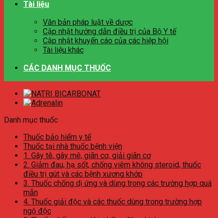
Tài liệu
Văn bản pháp luật về dược
Cập nhật hướng dẫn điều trị của Bộ Y tế
Cập nhật khuyến cáo của các hiệp hội
Tài liệu khác
CÁC DANH MỤC THUỐC
Danh mục thuốc
Thuốc bảo hiểm y tế
Thuốc tại nhà thuốc bệnh viện
1. Gây tê, gây mê, giãn cơ, giải giãn cơ
2. Giảm đau, hạ sốt, chống viêm không steroid, thuốc
điều trị gút và các bệnh xương khớp
3. Thuốc chống dị ứng và dùng trong các trường hợp quá
mẫn
4. Thuốc giải độc và các thuốc dùng trong trường hợp
ngộ độc