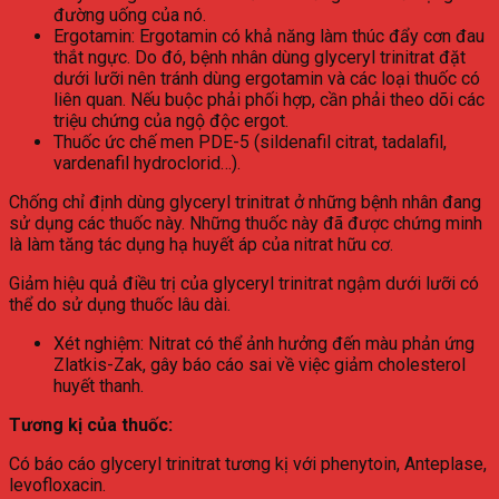
đường uống của nó.
Ergotamin: Ergotamin có khả năng làm thúc đẩy cơn đau
thắt ngực. Do đó, bệnh nhân dùng glyceryl trinitrat đặt
dưới lưỡi nên tránh dùng ergotamin và các loại thuốc có
liên quan. Nếu buộc phải phối hợp, cần phải theo dõi các
triệu chứng của ngộ độc ergot.
Thuốc ức chế men PDE-5 (sildenafil citrat, tadalafil,
vardenafil hydroclorid…).
Chống chỉ định dùng glyceryl trinitrat ở những bệnh nhân đang
sử dụng các thuốc này. Những thuốc này đã được chứng minh
là làm tăng tác dụng hạ huyết áp của nitrat hữu cơ.
Giảm hiệu quả điều trị của glyceryl trinitrat ngậm dưới lưỡi có
thể do sử dụng thuốc lâu dài.
Xét nghiệm: Nitrat có thể ảnh hưởng đến màu phản ứng
Zlatkis-Zak, gây báo cáo sai về việc giảm cholesterol
huyết thanh.
Tương kị của thuốc:
Có báo cáo glyceryl trinitrat tương kị với phenytoin, Anteplase,
levofloxacin.