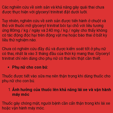
Các nghiên cứu về sinh sản và khả năng gây quái thai chưa
được thực hiện với glyceryl trinitrat đặt dưới lưỡi.
Tuy nhiên, nghiên cứu về sinh sản được tiến hành ở chuột và
thỏ với thuốc mỡ glyceryl trinitrat bôi tại chỗ với liều tương
ứng 80mg / kg / ngày và 240 mg / kg / ngày cho thấy không
có tác động độc hại trên động vật mẹ hoặc bào thai ở bất kỳ
liều thử nghiệm nào.
Chưa có nghiên cứu đầy đủ và được kiểm soát tốt ở phụ nữ
có thai, nhất là vào 3 tháng đầu của thời kỳ mang thai. Glyceryl
trinitrat chỉ nên dùng cho phụ nữ có thai khi thật cần thiết.
Phụ nữ cho con bú:
Thuốc được tiết vào sữa mẹ nên thận trọng khi dùng thuốc cho
phụ nữ cho con bú.
Ảnh hưởng của thuốc lên khả năng lái xe và vận hành
máy móc
Thuốc gây chóng mặt, người bệnh cần cẩn thận trong khi lái xe
hoặc vận hành máy móc.