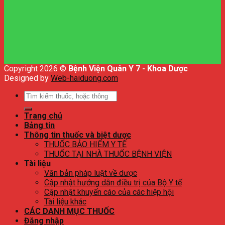
Copyright 2026 ©
Bệnh Viện Quân Y 7 - Khoa Dược
Designed by
Web-haiduong.com
Tìm
kiếm:
Trang chủ
Bảng tin
Thông tin thuốc và biệt dược
THUỐC BẢO HIỂM Y TẾ
THUỐC TẠI NHÀ THUỐC BỆNH VIỆN
Tài liệu
Văn bản pháp luật về dược
Cập nhật hướng dẫn điều trị của Bộ Y tế
Cập nhật khuyến cáo của các hiệp hội
Tài liệu khác
CÁC DANH MỤC THUỐC
Đăng nhập