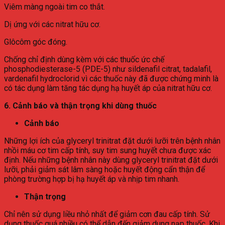
Viêm màng ngoài tim co thắt.
Dị ứng với các nitrat hữu cơ.
Glôcôm góc đóng.
Chống chỉ định dùng kèm với các thuốc ức chế
phosphodiesterase-5 (PDE-5) như sildenafil citrat, tadalafil,
vardenafil hydroclorid vì các thuốc này đã được chứng minh là
có tác dụng làm tăng tác dụng hạ huyết áp của nitrat hữu cơ.
6. Cảnh báo và thận trọng khi dùng thuốc
Cảnh báo
Những lợi ích của glyceryl trinitrat đặt dưới lưỡi trên bệnh nhân
nhồi máu cơ tim cấp tính, suy tim sung huyết chưa được xác
định. Nếu những bệnh nhân này dùng glyceryl trinitrat đặt dưới
lưỡi, phải giảm sát lâm sàng hoặc huyết động cẩn thận để
phòng trường hợp bị hạ huyết áp và nhịp tim nhanh.
Thận trọng
Chỉ nên sử dụng liều nhỏ nhất để giảm cơn đau cấp tính. Sử
dụng thuốc quá nhiều có thể dẫn đến giảm dung nạp thuốc. Khi