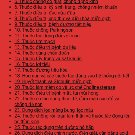
5. Thuốc chống co giật, chống động kinh
6. Thuốc điều trị ký sinh trùng, chống nhiễm khuẩn
7. Thuốc điều trị đau nửa đầu
8. Thuốc điều trị ung thư và điều hòa miễn dịch
9. Thuốc điều trị bệnh đường tiết niệu
10. Thuốc chống Parkingson
11. Thuốc tác dụng đối với máu
12. Thuốc tim mạch
13. Thuốc điều trị bệnh da liễu
14. Thuốc dùng chẩn đoán
15. Thuốc tẩy trùng và sát khuẩn
16. Thuốc lợi tiểu
17. Thuốc đường tiêu hóa
18. Hocmon và các thuốc tác động vào hệ thống nội tiết
19. Huyết thanh và Globulin miễn dịch
20. Thuốc làm mềm cơ và ức chế Cholinesterase
21. Thuốc điều trị bệnh mắt, tai mũi họng
22. Thuốc có tác dụng thúc đẻ, cầm máu sau đẻ và
chống đẻ non
23. Dung dịch lọc màng bụng, lọc máu
24. Thuốc chống rối loạn tâm thần và thuốc tác động lên
hệ thần kinh
25. Thuốc tác dụng trên đường hô hấp
26. Dung dịch điều chỉnh nước, điện giải, cân bằng acid-