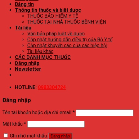
Bảng tin
Thông tin thuốc và biệt dược
THUỐC BẢO HIỂM Y TẾ
THUỐC TẠI NHÀ THUỐC BỆNH VIỆN
Tài liệu
Văn bản pháp luật về dược
Cập nhật hướng dẫn điều trị của Bộ Y tế
Cập nhật khuyến cáo của các hiệp hội
Tài liệu khác
CÁC DANH MỤC THUỐC
Đăng nhập
Newsletter
HOTLINE:
0983304724
Đăng nhập
Tên tài khoản hoặc địa chỉ email
*
Mật khẩu
*
Ghi nhớ mật khẩu
Đăng nhập