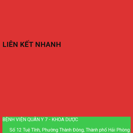
LIÊN KẾT NHANH
BỆNH VIỆN QUÂN Y 7 - KHOA DƯỢC
Số 12 Tuệ Tĩnh, Phường Thành Đông, Thành phố Hải Phòng