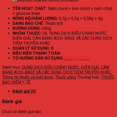
TÊN HOẠT CHẤT:
Natri clorid + kali clorid + natri citrat
+ glucose khan
NỒNG ĐỘ/HÀM LƯỢNG:
0,7g + 0,3g + 0,58g + 4g
DẠNG BÀO CHẾ:
Thuốc bột
ĐƯỜNG DÙNG:
Uống
NHÓM THUỐC:
26. DUNG DỊCH ĐIỀU CHỈNH NƯỚC,
ĐIỆN GIẢI, CÂN BẰNG ACID-BASE VÀ CÁC DUNG DỊCH
TIÊM TRUYỀN KHÁC
QUẢN LÝ SỬ DỤNG: 0
ĐIỀU KIỆN THANH TOÁN:
TỜ HƯỚNG DẪN SỬ DỤNG:
XEM TẠI ĐÂY
Danh mục:
DUNG DỊCH ĐIỀU CHỈNH NƯỚC, ĐIỆN GIẢI, CÂN
BẰNG ACID-BASE VÀ CÁC DUNG DỊCH TIÊM TRUYỀN KHÁC
,
Thông tin thuốc và biệt dược
,
Thuốc uống
Thương hiệu:
THUỐC
BẢO HIỂM Y TẾ
Đánh giá (0)
Đánh giá
Chưa có đánh giá nào.