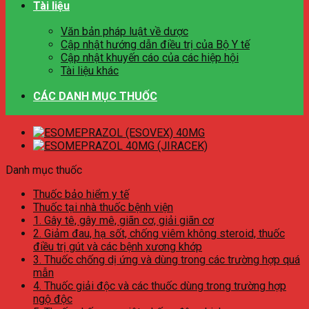
Tài liệu
Văn bản pháp luật về dược
Cập nhật hướng dẫn điều trị của Bộ Y tế
Cập nhật khuyến cáo của các hiệp hội
Tài liệu khác
CÁC DANH MỤC THUỐC
Danh mục thuốc
Thuốc bảo hiểm y tế
Thuốc tại nhà thuốc bệnh viện
1. Gây tê, gây mê, giãn cơ, giải giãn cơ
2. Giảm đau, hạ sốt, chống viêm không steroid, thuốc
điều trị gút và các bệnh xương khớp
3. Thuốc chống dị ứng và dùng trong các trường hợp quá
mẫn
4. Thuốc giải độc và các thuốc dùng trong trường hợp
ngộ độc