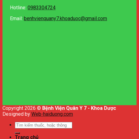
Hotline:
0983304724
Email:
benhvienquany7.khoaduoc@gmail.com
Copyright 2026 ©
Bệnh Viện Quân Y 7 - Khoa Dược
Designed by
Web-haiduong.com
Tìm
kiếm:
Trang chủ