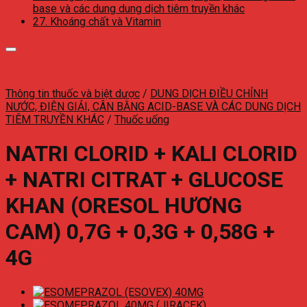
base và các dung dung dịch tiêm truyền khác
27. Khoáng chất và Vitamin
Thông tin thuốc và biệt dược
/
DUNG DỊCH ĐIỀU CHỈNH
NƯỚC, ĐIỆN GIẢI, CÂN BẰNG ACID-BASE VÀ CÁC DUNG DỊCH
TIÊM TRUYỀN KHÁC
/
Thuốc uống
NATRI CLORID + KALI CLORID
+ NATRI CITRAT + GLUCOSE
KHAN (ORESOL HƯƠNG
CAM) 0,7G + 0,3G + 0,58G +
4G