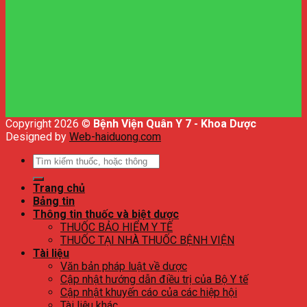
Copyright 2026 ©
Bệnh Viện Quân Y 7 - Khoa Dược
Designed by
Web-haiduong.com
Tìm
kiếm:
Trang chủ
Bảng tin
Thông tin thuốc và biệt dược
THUỐC BẢO HIỂM Y TẾ
THUỐC TẠI NHÀ THUỐC BỆNH VIỆN
Tài liệu
Văn bản pháp luật về dược
Cập nhật hướng dẫn điều trị của Bộ Y tế
Cập nhật khuyến cáo của các hiệp hội
Tài liệu khác