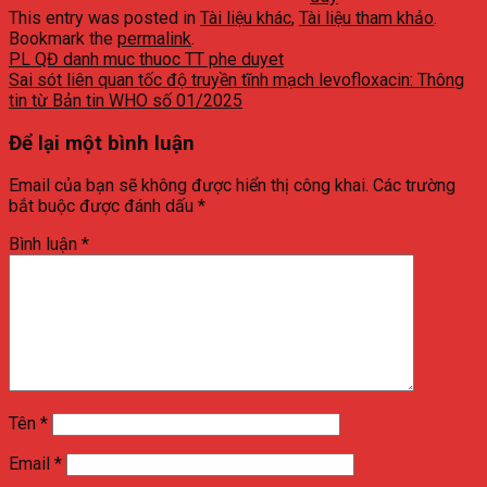
This entry was posted in
Tài liệu khác
,
Tài liệu tham khảo
.
Bookmark the
permalink
.
PL QĐ danh muc thuoc TT phe duyet
Sai sót liên quan tốc độ truyền tĩnh mạch levofloxacin: Thông
tin từ Bản tin WHO số 01/2025
Để lại một bình luận
Email của bạn sẽ không được hiển thị công khai.
Các trường
bắt buộc được đánh dấu
*
Bình luận
*
Tên
*
Email
*