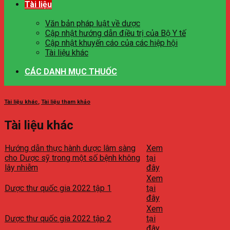
Tài liệu
Văn bản pháp luật về dược
Cập nhật hướng dẫn điều trị của Bộ Y tế
Cập nhật khuyến cáo của các hiệp hội
Tài liệu khác
CÁC DANH MỤC THUỐC
Tài liệu khác
,
Tài liệu tham khảo
Tài liệu khác
Hướng dẫn thực hành dược lâm sàng
Xem
cho Dược sỹ trong một số bệnh không
tại
lây nhiễm
đây
Xem
Dược thư quốc gia 2022 tập 1
tại
đây
Xem
Dược thư quốc gia 2022 tập 2
tại
đây